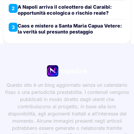
A Napoli arriva il coleottero dai Caraibi:
2
opportunità ecologica o rischio reale?
Caos e mistero a Santa Maria Capua Vetere:
3
la verità sul presunto pestaggio
Napolive
Questo sito è un blog aggiornato senza un calendario
fisso o una periodicità prestabilita. I contenuti vengono
pubblicati in modo diretto dagli utenti che
contribuiscono al progetto, in base alla loro
disponibilità, agli argomenti trattati e all’interesse del
momento. Alcune immagini presenti negli articoli
potrebbero essere generate o rielaborate tramite