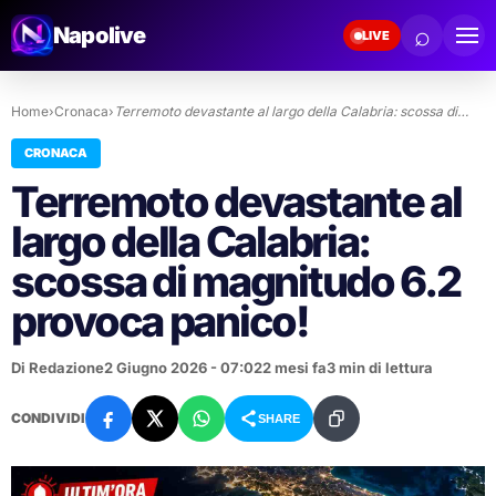
⌕
Napolive
LIVE
Home
›
Cronaca
›
Terremoto devastante al largo della Calabria: scossa di…
CRONACA
Terremoto devastante al
largo della Calabria:
scossa di magnitudo 6.2
provoca panico!
Di Redazione
2 Giugno 2026 - 07:02
2 mesi fa
3 min di lettura
CONDIVIDI
SHARE