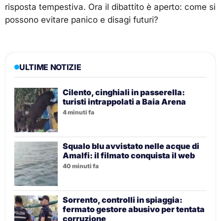
risposta tempestiva. Ora il dibattito è aperto: come si
possono evitare panico e disagi futuri?
ULTIME NOTIZIE
Cilento, cinghiali in passerella:
turisti intrappolati a Baia Arena
4 minuti fa
Squalo blu avvistato nelle acque di
Amalfi: il filmato conquista il web
40 minuti fa
Sorrento, controlli in spiaggia:
fermato gestore abusivo per tentata
corruzione