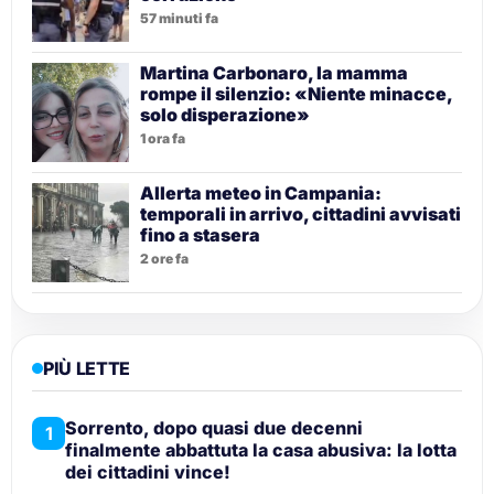
57 minuti fa
Martina Carbonaro, la mamma
rompe il silenzio: «Niente minacce,
solo disperazione»
1 ora fa
Allerta meteo in Campania:
temporali in arrivo, cittadini avvisati
fino a stasera
2 ore fa
PIÙ LETTE
Sorrento, dopo quasi due decenni
1
finalmente abbattuta la casa abusiva: la lotta
dei cittadini vince!