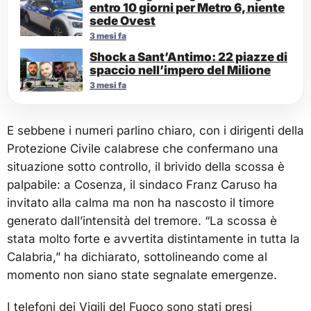
entro 10 giorni per Metro 6, niente
sede Ovest
3 mesi fa
Shock a Sant’Antimo: 22 piazze di
spaccio nell’impero del Milione
3 mesi fa
E sebbene i numeri parlino chiaro, con i dirigenti della
Protezione Civile calabrese che confermano una
situazione sotto controllo, il brivido della scossa è
palpabile: a Cosenza, il sindaco Franz Caruso ha
invitato alla calma ma non ha nascosto il timore
generato dall’intensità del tremore. “La scossa è
stata molto forte e avvertita distintamente in tutta la
Calabria,” ha dichiarato, sottolineando come al
momento non siano state segnalate emergenze.
I telefoni dei Vigili del Fuoco sono stati presi