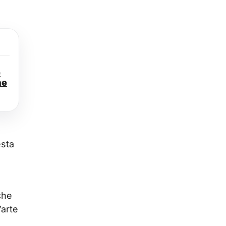
e
ne
esta
che
’arte