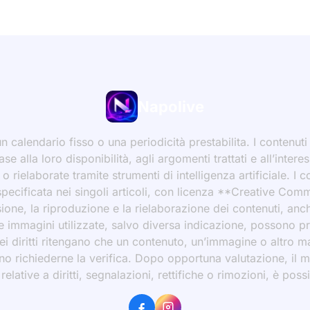
Napolive
 calendario fisso o una periodicità prestabilita. I contenut
ase alla loro disponibilità, agli argomenti trattati e all’int
 rielaborate tramite strumenti di intelligenza artificiale. I 
 specificata nei singoli articoli, con licenza **Creative C
ione, la riproduzione e la rielaborazione dei contenuti, an
 Le immagini utilizzate, salvo diversa indicazione, possono p
ei diritti ritengano che un contenuto, un’immagine o altro mat
ssono richiederne la verifica. Dopo opportuna valutazione, il 
ative a diritti, segnalazioni, rettifiche o rimozioni, è possibi