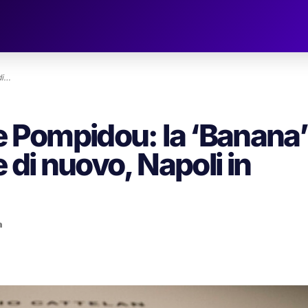
di…
e Pompidou: la ‘Banana’
 di nuovo, Napoli in
a