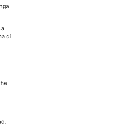
enga
La
na di
che
no.