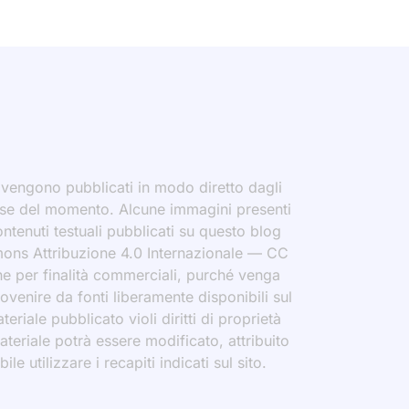
i vengono pubblicati in modo diretto dagli
eresse del momento. Alcune immagini presenti
contenuti testuali pubblicati su questo blog
ommons Attribuzione 4.0 Internazionale — CC
che per finalità commerciali, purché venga
rovenire da fonti liberamente disponibili sul
eriale pubblicato violi diritti di proprietà
materiale potrà essere modificato, attribuito
le utilizzare i recapiti indicati sul sito.