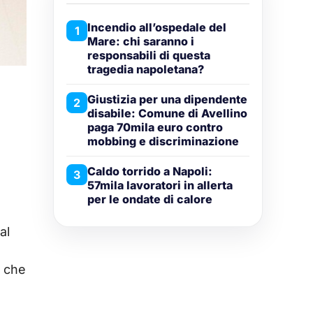
Incendio all’ospedale del
1
Mare: chi saranno i
responsabili di questa
tragedia napoletana?
Giustizia per una dipendente
2
disabile: Comune di Avellino
paga 70mila euro contro
mobbing e discriminazione
Caldo torrido a Napoli:
3
57mila lavoratori in allerta
.
per le ondate di calore
al
o che