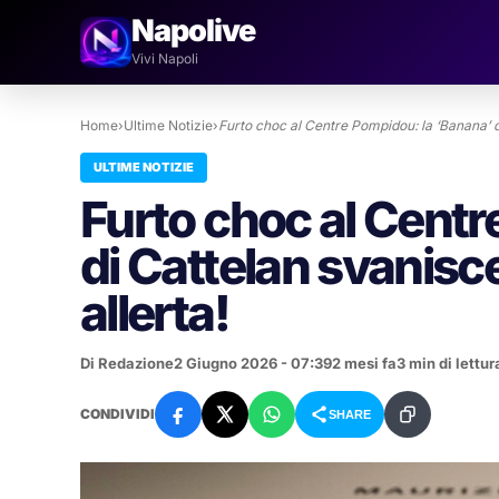
Napolive
Vivi Napoli
Home
›
Ultime Notizie
›
Furto choc al Centre Pompidou: la ‘Banana’ 
ULTIME NOTIZIE
Furto choc al Centr
di Cattelan svanisce
allerta!
Di Redazione
2 Giugno 2026 - 07:39
2 mesi fa
3 min di lettur
CONDIVIDI
SHARE