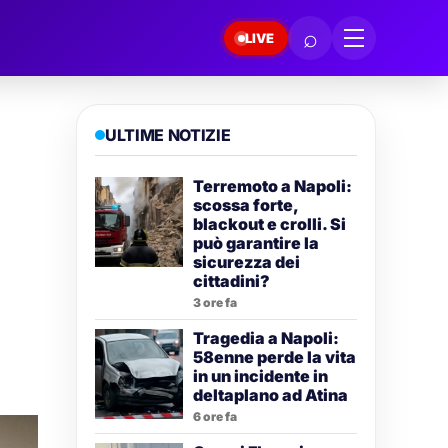
⌕
LIVE
ULTIME NOTIZIE
Terremoto a Napoli:
scossa forte,
blackout e crolli. Si
può garantire la
sicurezza dei
cittadini?
3 ore fa
Tragedia a Napoli:
58enne perde la vita
in un incidente in
deltaplano ad Atina
6 ore fa