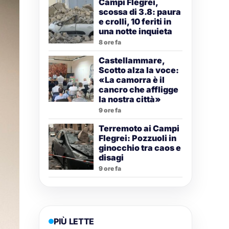
Campi Flegrei,
scossa di 3.8: paura
e crolli, 10 feriti in
una notte inquieta
8 ore fa
Castellammare,
Scotto alza la voce:
«La camorra è il
cancro che affligge
la nostra città»
9 ore fa
Terremoto ai Campi
Flegrei: Pozzuoli in
ginocchio tra caos e
disagi
9 ore fa
PIÙ LETTE