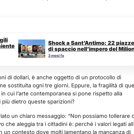
ili
Shock a Sant’Antimo: 22 piazz
niente
di spaccio nell’impero del Milio
3 mesi fa
oni di dollari, è anche oggetto di un protocollo di
 sostituita ogni tre giorni. Eppure, la fragilità di qu
 in cui l’arte contemporanea si pone rispetto alla
 più dietro queste sparizioni?
viato un chiaro messaggio: “Non possiamo tollerare 
 che aleggia tra i cittadini è: perché i valori legati all
In un contesto dove molti lamentano la mancanza di