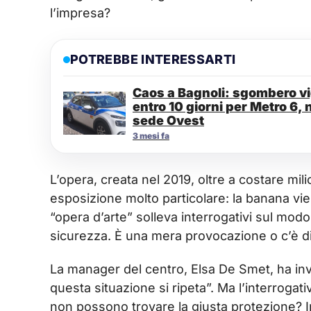
l’impresa?
POTREBBE INTERESSARTI
Caos a Bagnoli: sgombero vig
entro 10 giorni per Metro 6, 
sede Ovest
3 mesi fa
L’opera, creata nel 2019, oltre a costare mili
esposizione molto particolare: la banana viene
“opera d’arte” solleva interrogativi sul modo
sicurezza. È una mera provocazione o c’è di
La manager del centro, Elsa De Smet, ha in
questa situazione si ripeta”. Ma l’interrogativo
non possono trovare la giusta protezione? 