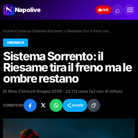
⌕
Napolive
LIVE
Home
›
Cronaca
›
Sistema Sorrento: il Riesame tira il freno ma…
CRONACA
Sistema Sorrento: il
Riesame tira il freno ma le
ombre restano
Di Nina Chirico
4 Giugno 2026 - 22:11
2 mesi fa
2 min di lettura
CONDIVIDI
SHARE