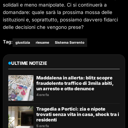
solidali e meno manipolate. Ci si continuerà a
domandare: quale sarà la prossima mossa delle
istituzioni e, soprattutto, possiamo davvero fidarci
delle decisioni che vengono prese?
Tag:
giustizia
riesame
Sistema Sorrento
ULTIME NOTIZIE
Maddalena in allerta: blitz scopre
fraudolento traffico di 3mila abiti,
un arresto e otto denunce
4 ore fa
Tragedia a Portici: zia e nipote
trovati senza vita in casa, shock tra i
residenti
5 ore fa