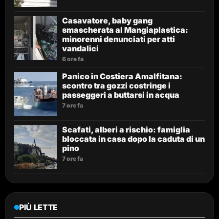
Casavatore, baby gang
smascherata al Mangiaplastica:
minorenni denunciati per atti
vandalici
6 ore fa
Panico in Costiera Amalfitana:
scontro tra gozzi costringe i
passeggeri a buttarsi in acqua
7 ore fa
Scafati, alberi a rischio: famiglia
bloccata in casa dopo la caduta di un
pino
7 ore fa
PIÙ LETTE