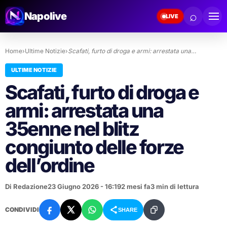
⌕
Napolive
LIVE
Home
›
Ultime Notizie
›
Scafati, furto di droga e armi: arrestata una…
ULTIME NOTIZIE
Scafati, furto di droga e
armi: arrestata una
35enne nel blitz
congiunto delle forze
dell’ordine
Di Redazione
23 Giugno 2026 - 16:19
2 mesi fa
3 min di lettura
CONDIVIDI
SHARE