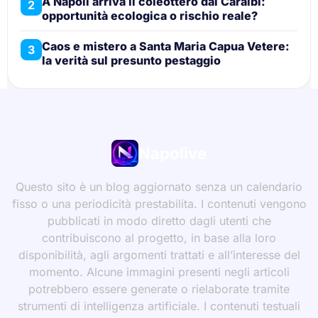
A Napoli arriva il coleottero dai Caraibi:
2
opportunità ecologica o rischio reale?
Caos e mistero a Santa Maria Capua Vetere:
3
la verità sul presunto pestaggio
Napolive
Questo sito è un blog aggiornato senza un calendario
fisso o una periodicità prestabilita. I contenuti vengono
pubblicati in modo diretto dagli utenti che
contribuiscono al progetto, in base alla loro
disponibilità, agli argomenti trattati e all’interesse del
momento. Alcune immagini presenti negli articoli
potrebbero essere generate o rielaborate tramite
strumenti di intelligenza artificiale. I contenuti testuali