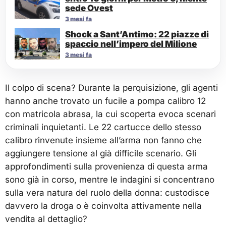
sede Ovest
3 mesi fa
Shock a Sant’Antimo: 22 piazze di
spaccio nell’impero del Milione
3 mesi fa
Il colpo di scena? Durante la perquisizione, gli agenti
hanno anche trovato un fucile a pompa calibro 12
con matricola abrasa, la cui scoperta evoca scenari
criminali inquietanti. Le 22 cartucce dello stesso
calibro rinvenute insieme all’arma non fanno che
aggiungere tensione al già difficile scenario. Gli
approfondimenti sulla provenienza di questa arma
sono già in corso, mentre le indagini si concentrano
sulla vera natura del ruolo della donna: custodisce
davvero la droga o è coinvolta attivamente nella
vendita al dettaglio?