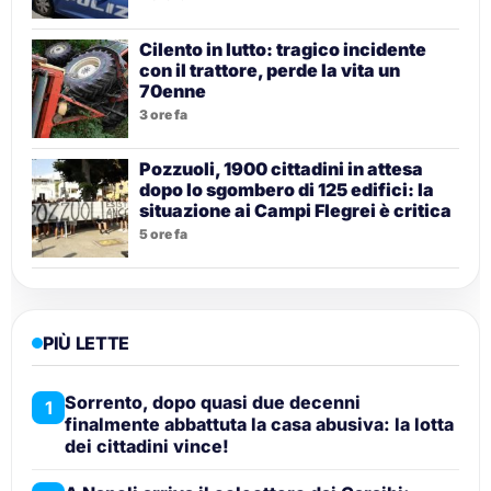
Cilento in lutto: tragico incidente
con il trattore, perde la vita un
70enne
3 ore fa
Pozzuoli, 1900 cittadini in attesa
dopo lo sgombero di 125 edifici: la
situazione ai Campi Flegrei è critica
5 ore fa
PIÙ LETTE
Sorrento, dopo quasi due decenni
1
finalmente abbattuta la casa abusiva: la lotta
dei cittadini vince!