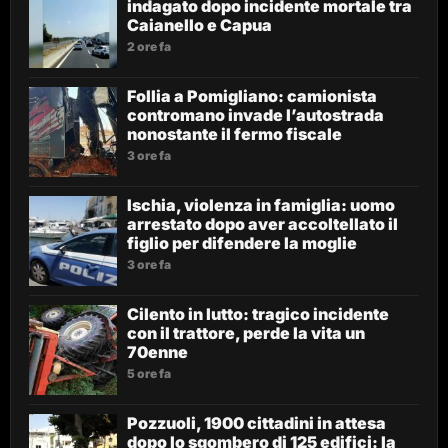
indagato dopo incidente mortale tra
Caianello e Capua
2 ore fa
Follia a Pomigliano: camionista
contromano invade l’autostrada
nonostante il fermo fiscale
3 ore fa
Ischia, violenza in famiglia: uomo
arrestato dopo aver accoltellato il
figlio per difendere la moglie
3 ore fa
Cilento in lutto: tragico incidente
con il trattore, perde la vita un
70enne
5 ore fa
Pozzuoli, 1900 cittadini in attesa
dopo lo sgombero di 125 edifici: la