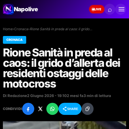
⌕
Napolive
LIVE
Home
›
Cronaca
›
Rione Sanità in preda al caos: il grido…
CRONACA
Rione Sanità in preda al
caos: il grido d’allerta dei
residenti ostaggi delle
motocross
Di Redazione
2 Giugno 2026 - 19:10
2 mesi fa
3 min di lettura
CONDIVIDI
SHARE