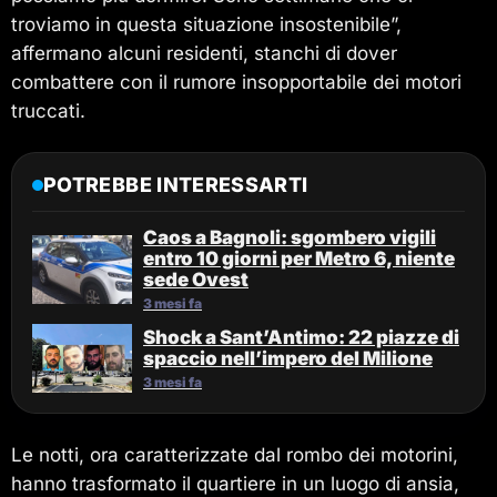
troviamo in questa situazione insostenibile”,
affermano alcuni residenti, stanchi di dover
combattere con il rumore insopportabile dei motori
truccati.
POTREBBE INTERESSARTI
Caos a Bagnoli: sgombero vigili
entro 10 giorni per Metro 6, niente
sede Ovest
3 mesi fa
Shock a Sant’Antimo: 22 piazze di
spaccio nell’impero del Milione
3 mesi fa
Le notti, ora caratterizzate dal rombo dei motorini,
hanno trasformato il quartiere in un luogo di ansia,