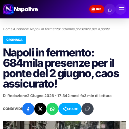
⌕
Napolive
LIVE
Home
›
Cronaca
›
Napoli in fermento: 684mila presenze per il ponte…
CRONACA
Napoli in fermento:
684mila presenze per il
ponte del 2 giugno, caos
assicurato!
Di Redazione
2 Giugno 2026 - 17:34
2 mesi fa
3 min di lettura
CONDIVIDI
SHARE