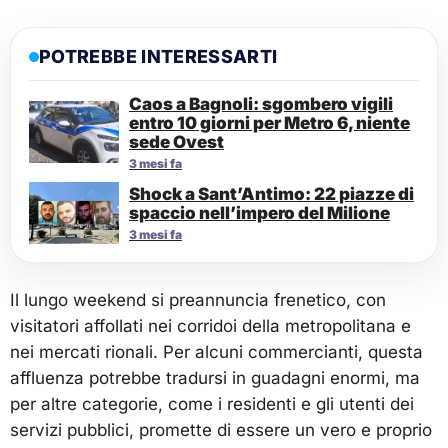
POTREBBE INTERESSARTI
Caos a Bagnoli: sgombero vigili
entro 10 giorni per Metro 6, niente
sede Ovest
3 mesi fa
Shock a Sant’Antimo: 22 piazze di
spaccio nell’impero del Milione
3 mesi fa
Il lungo weekend si preannuncia frenetico, con
visitatori affollati nei corridoi della metropolitana e
nei mercati rionali. Per alcuni commercianti, questa
affluenza potrebbe tradursi in guadagni enormi, ma
per altre categorie, come i residenti e gli utenti dei
servizi pubblici, promette di essere un vero e proprio