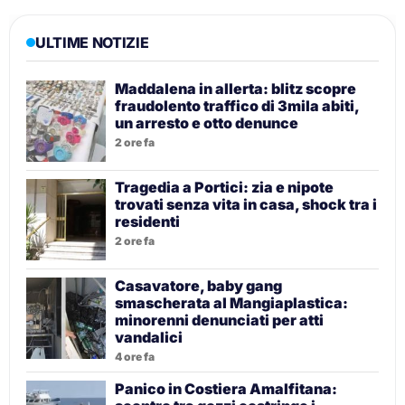
ULTIME NOTIZIE
Maddalena in allerta: blitz scopre
fraudolento traffico di 3mila abiti,
un arresto e otto denunce
2 ore fa
Tragedia a Portici: zia e nipote
trovati senza vita in casa, shock tra i
residenti
2 ore fa
Casavatore, baby gang
smascherata al Mangiaplastica:
minorenni denunciati per atti
vandalici
4 ore fa
Panico in Costiera Amalfitana: