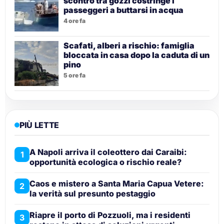
scontro tra gozzi costringe i
passeggeri a buttarsi in acqua
4 ore fa
Scafati, alberi a rischio: famiglia
bloccata in casa dopo la caduta di un
pino
5 ore fa
PIÙ LETTE
A Napoli arriva il coleottero dai Caraibi:
1
opportunità ecologica o rischio reale?
Caos e mistero a Santa Maria Capua Vetere:
2
la verità sul presunto pestaggio
Riapre il porto di Pozzuoli, ma i residenti
3