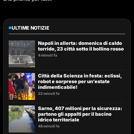
ULTIME NOTIZIE
Napoli in allerta: domenica di caldo
torrido, 23 città sotto il bollino rosso
4 minuti fa
Città della Scienza in festa: eclissi,
robot e sorprese per un’estate
indimenticabile!
32 minuti fa
Sarno, 407 milioni per la sicurezza:
partono gli appalti per il bacino
idrico territoriale
48 minuti fa