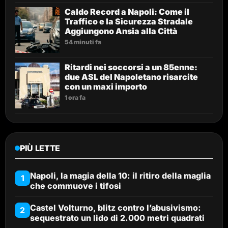
Caldo Record a Napoli: Come il
Traffico e la Sicurezza Stradale
Aggiungono Ansia alla Città
54 minuti fa
Ritardi nei soccorsi a un 85enne:
due ASL del Napoletano risarcite
con un maxi importo
1 ora fa
PIÙ LETTE
Napoli, la magia della 10: il ritiro della maglia
1
che commuove i tifosi
Castel Volturno, blitz contro l’abusivismo:
2
sequestrato un lido di 2.000 metri quadrati