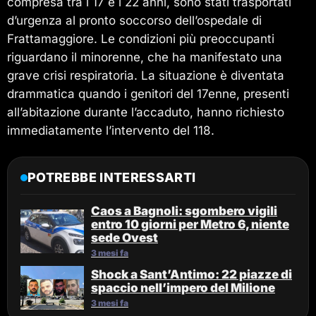
compresa tra i 17 e i 22 anni, sono stati trasportati
d’urgenza al pronto soccorso dell’ospedale di
Frattamaggiore. Le condizioni più preoccupanti
riguardano il minorenne, che ha manifestato una
grave crisi respiratoria. La situazione è diventata
drammatica quando i genitori del 17enne, presenti
all’abitazione durante l’accaduto, hanno richiesto
immediatamente l’intervento del 118.
POTREBBE INTERESSARTI
Caos a Bagnoli: sgombero vigili
entro 10 giorni per Metro 6, niente
sede Ovest
3 mesi fa
Shock a Sant’Antimo: 22 piazze di
spaccio nell’impero del Milione
3 mesi fa