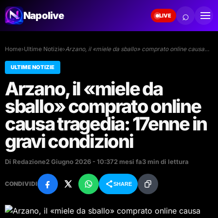
⌕
Napolive
LIVE
Home
›
Ultime Notizie
›
Arzano, il «miele da sballo» comprato online causa…
ULTIME NOTIZIE
Arzano, il «miele da
sballo» comprato online
causa tragedia: 17enne in
gravi condizioni
Di Redazione
2 Giugno 2026 - 10:37
2 mesi fa
3 min di lettura
CONDIVIDI
SHARE