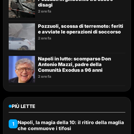
disagi
2 ore fa
Pozzuoli, scossa di terremoto: feriti
e avviate le operazioni di soccorso
2 ore fa
Napoli in lutto: scomparso Don
Antonio Mazzi, padre della
Comunità Exodus a 96 anni
2 ore fa
PIÙ LETTE
Napoli, la magia della 10: il ritiro della maglia
1
che commuove i tifosi