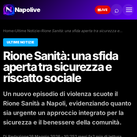
⌕
Napolive
LIVE
Home
›
Ultime Notizie
›
Rione Sanità: una sfida aperta tra sicurezza e…
ULTIME NOTIZIE
Rione Sanità: una sfida
aperta tra sicurezza e
riscatto sociale
Un nuovo episodio di violenza scuote il
Rione Sanità a Napoli, evidenziando quanto
sia urgente un approccio integrato per la
sicurezza e il benessere della comunità.
Di Redazione
26 Maggio 2026 - 10:25
2 mesi fa
2 min di lettura