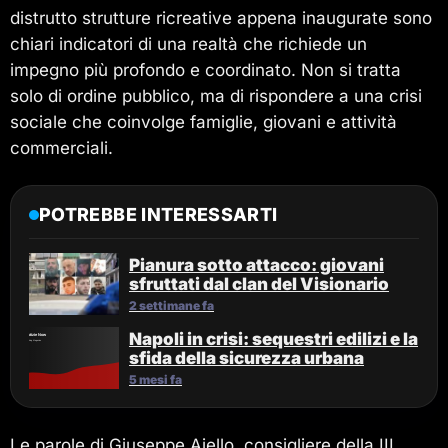
distrutto strutture ricreative appena inaugurate sono
chiari indicatori di una realtà che richiede un
impegno più profondo e coordinato. Non si tratta
solo di ordine pubblico, ma di rispondere a una crisi
sociale che coinvolge famiglie, giovani e attività
commerciali.
POTREBBE INTERESSARTI
Pianura sotto attacco: giovani
sfruttati dal clan del Visionario
2 settimane fa
Napoli in crisi: sequestri edilizi e la
sfida della sicurezza urbana
5 mesi fa
Le parole di Giuseppe Aiello, consigliere della III