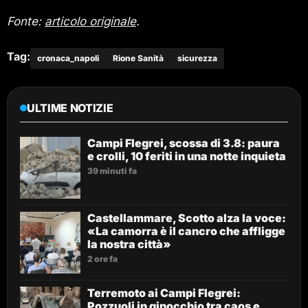
Fonte:
articolo originale
.
Tag:
cronaca_napoli
Rione Sanità
sicurezza
ULTIME NOTIZIE
Campi Flegrei, scossa di 3.8: paura
e crolli, 10 feriti in una notte inquieta
39 minuti fa
Castellammare, Scotto alza la voce:
«La camorra è il cancro che affligge
la nostra città»
2 ore fa
Terremoto ai Campi Flegrei:
Pozzuoli in ginocchio tra caos e