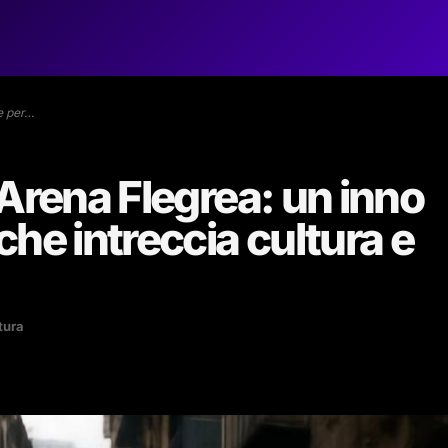
e per…
’Arena Flegrea: un inno
he intreccia cultura e
tura