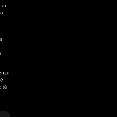
 un
la
a
a,
a
lenza
 è
oltà