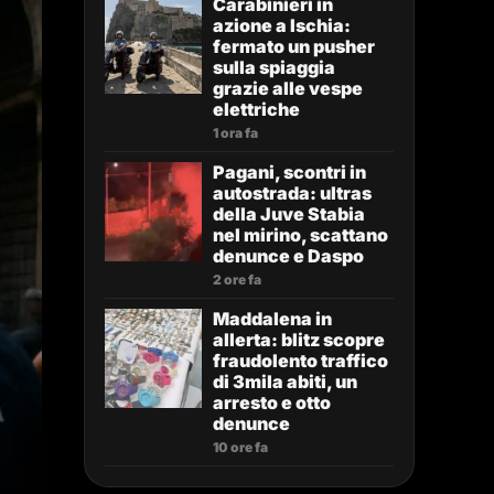
Carabinieri in
azione a Ischia:
fermato un pusher
sulla spiaggia
grazie alle vespe
elettriche
1 ora fa
Pagani, scontri in
autostrada: ultras
della Juve Stabia
nel mirino, scattano
denunce e Daspo
2 ore fa
Maddalena in
allerta: blitz scopre
fraudolento traffico
di 3mila abiti, un
arresto e otto
denunce
10 ore fa