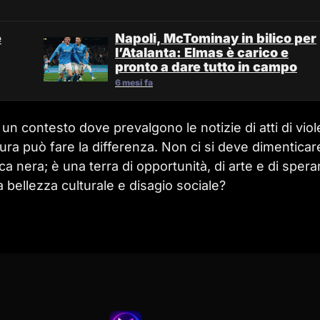
e
Napoli, McTominay in bilico per
l’Atalanta: Elmas è carico e
pronto a dare tutto in campo
6 mesi fa
 un contesto dove prevalgono le notizie di atti di vio
ltura può fare la differenza. Non ci si deve dimenticar
ca nera; è una terra di opportunità, di arte e di spera
 bellezza culturale e disagio sociale?