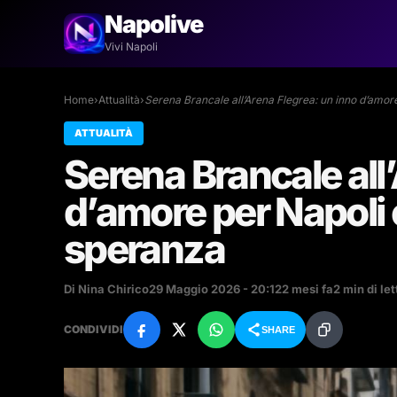
Napolive
Vivi Napoli
Home
›
Attualità
›
Serena Brancale all’Arena Flegrea: un inno d’amor
ATTUALITÀ
Serena Brancale all
d’amore per Napoli c
speranza
Di Nina Chirico
29 Maggio 2026 - 20:12
2 mesi fa
2 min di let
CONDIVIDI
SHARE