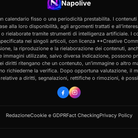
Napolive
 calendario fisso o una periodicità prestabilita. I contenut
ase alla loro disponibilità, agli argomenti trattati e all’int
 rielaborate tramite strumenti di intelligenza artificiale. I 
 specificata nei singoli articoli, con licenza **Creative C
ione, la riproduzione e la rielaborazione dei contenuti, an
 Le immagini utilizzate, salvo diversa indicazione, possono p
ei diritti ritengano che un contenuto, un’immagine o altro mat
ssono richiederne la verifica. Dopo opportuna valutazione, il 
ative a diritti, segnalazioni, rettifiche o rimozioni, è possibi
Redazione
Cookie e GDPR
Fact Checking
Privacy Policy