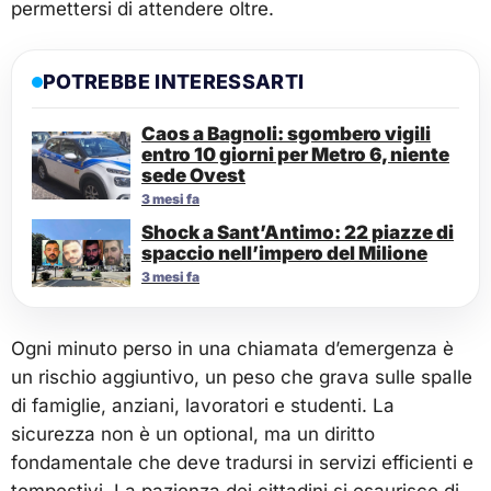
permettersi di attendere oltre.
POTREBBE INTERESSARTI
Caos a Bagnoli: sgombero vigili
entro 10 giorni per Metro 6, niente
sede Ovest
3 mesi fa
Shock a Sant’Antimo: 22 piazze di
spaccio nell’impero del Milione
3 mesi fa
Ogni minuto perso in una chiamata d’emergenza è
un rischio aggiuntivo, un peso che grava sulle spalle
di famiglie, anziani, lavoratori e studenti. La
sicurezza non è un optional, ma un diritto
fondamentale che deve tradursi in servizi efficienti e