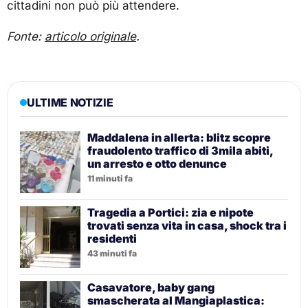
cittadini non può più attendere.
Fonte:
articolo originale
.
ULTIME NOTIZIE
Maddalena in allerta: blitz scopre
fraudolento traffico di 3mila abiti,
un arresto e otto denunce
11 minuti fa
Tragedia a Portici: zia e nipote
trovati senza vita in casa, shock tra i
residenti
43 minuti fa
Casavatore, baby gang
smascherata al Mangiaplastica: