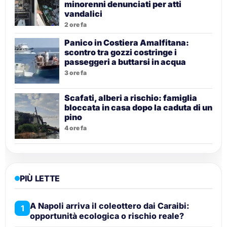
minorenni denunciati per atti
vandalici
2 ore fa
Panico in Costiera Amalfitana:
scontro tra gozzi costringe i
passeggeri a buttarsi in acqua
3 ore fa
Scafati, alberi a rischio: famiglia
bloccata in casa dopo la caduta di un
pino
4 ore fa
PIÙ LETTE
A Napoli arriva il coleottero dai Caraibi:
1
opportunità ecologica o rischio reale?