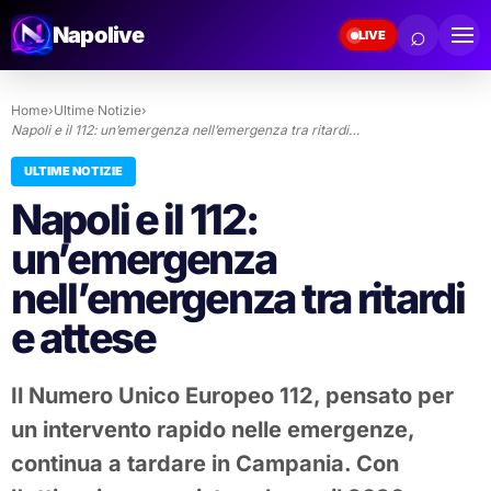
⌕
Napolive
LIVE
Home
›
Ultime Notizie
›
Napoli e il 112: un’emergenza nell’emergenza tra ritardi…
ULTIME NOTIZIE
Napoli e il 112:
un’emergenza
nell’emergenza tra ritardi
e attese
Il Numero Unico Europeo 112, pensato per
un intervento rapido nelle emergenze,
continua a tardare in Campania. Con