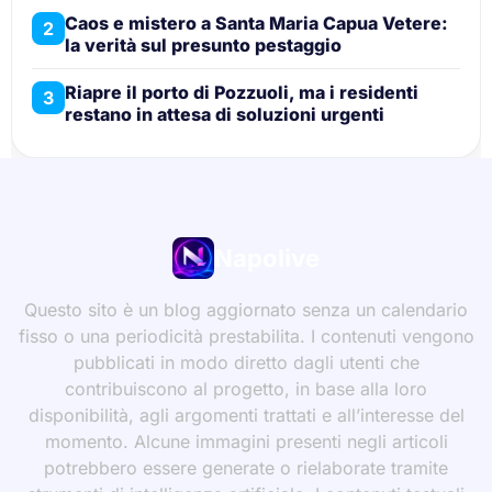
Caos e mistero a Santa Maria Capua Vetere:
2
la verità sul presunto pestaggio
Riapre il porto di Pozzuoli, ma i residenti
3
restano in attesa di soluzioni urgenti
Napolive
Questo sito è un blog aggiornato senza un calendario
fisso o una periodicità prestabilita. I contenuti vengono
pubblicati in modo diretto dagli utenti che
contribuiscono al progetto, in base alla loro
disponibilità, agli argomenti trattati e all’interesse del
momento. Alcune immagini presenti negli articoli
potrebbero essere generate o rielaborate tramite