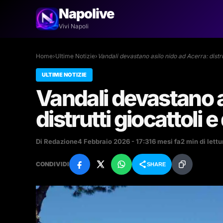
Napolive
Vivi Napoli
Home
›
Ultime Notizie
›
Vandali devastano asilo nido ad Acerra: distru
ULTIME NOTIZIE
Vandali devastano a
distrutti giocattoli 
Di Redazione
4 Febbraio 2026 - 17:31
6 mesi fa
2 min di lettu
CONDIVIDI
SHARE