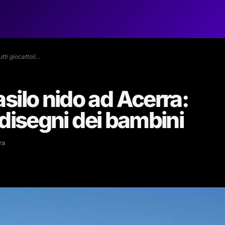
tti giocattoli…
silo nido ad Acerra:
e disegni dei bambini
ra