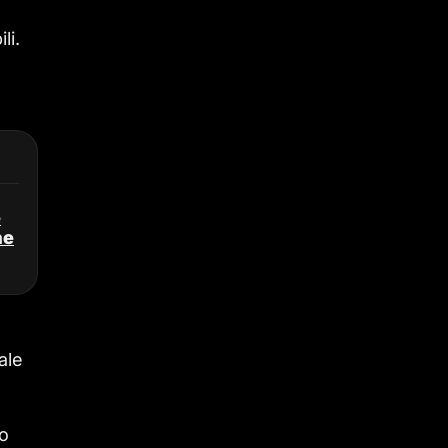
li.
e
ne
ale
no