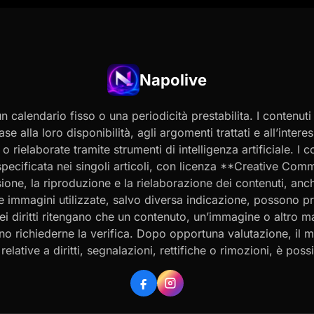
Napolive
 calendario fisso o una periodicità prestabilita. I contenut
ase alla loro disponibilità, agli argomenti trattati e all’int
 rielaborate tramite strumenti di intelligenza artificiale. I 
 specificata nei singoli articoli, con licenza **Creative C
ione, la riproduzione e la rielaborazione dei contenuti, an
 Le immagini utilizzate, salvo diversa indicazione, possono p
ei diritti ritengano che un contenuto, un’immagine o altro mat
ssono richiederne la verifica. Dopo opportuna valutazione, il 
ative a diritti, segnalazioni, rettifiche o rimozioni, è possibi