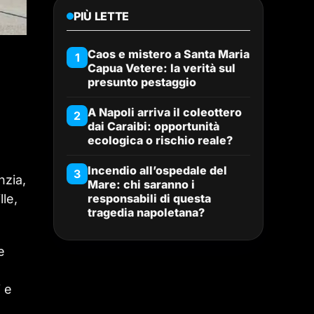
PIÙ LETTE
Caos e mistero a Santa Maria
1
Capua Vetere: la verità sul
presunto pestaggio
A Napoli arriva il coleottero
2
dai Caraibi: opportunità
ecologica o rischio reale?
Incendio all’ospedale del
3
nzia,
Mare: chi saranno i
lle,
responsabili di questa
tragedia napoletana?
e
i e