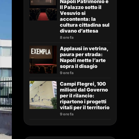
Napoli Patrimonio e
Il Palazzo sotto il
Vesuvio si
accontenta: la
cultura cittadina sul
divano d’attesa
8 ore fa
Applausi in vetrina,
paura per strada:
Napoli mette l’arte
sopra il disagio
9 ore fa
Campi Flegrei, 100
milioni dal Governo
per il rilancio:
ripartono i progetti
vitali per il territorio
9 ore fa