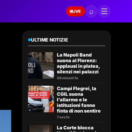
⌕
LIVE
ULTIME NOTIZIE
La Napoli Band
suona al Florenz:
applausi in platea,
silenzi nei palazzi
56 minuti fa
Campi Flegrei, la
CGIL suona
l’allarme e le
istituzioni fanno
finta di non sentire
7 ore fa
La Corte blocca