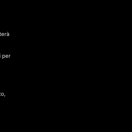
terà
i per
to,