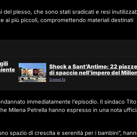
 del plesso, che sono stati sradicati e resi inutilizzabi
te ai più piccoli, compromettendo materiali destinati
ili
Shock a Sant’Antimo: 22 piazz
niente
di spaccio nell’impero del Milio
3 mesi fa
ndannato immediatamente l’episodio. Il sindaco Tito
iche Milena Petrella hanno espresso in una nota uffici
 uno spazio di crescita e serenità per i bambini”, han