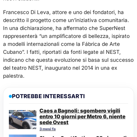
Francesco Di Leva, attore e uno dei fondatori, ha
descritto il progetto come un’iniziativa comunitaria.
In una dichiarazione, ha affermato che SuperNest
rappresenterà “un amplificatore di bellezza, ispirato
a modelli internazionali come la Fábrica de Arte
Cubano”. I fatti, riportati da fonti legate al NEST,
indicano che questa evoluzione si basa sul successo
del teatro NEST, inaugurato nel 2014 in una ex
palestra.
POTREBBE INTERESSARTI
Caos a Bagnoli: sgombero vigili
entro 10 giorni per Metro 6, niente
sede Ovest
3 mesi fa