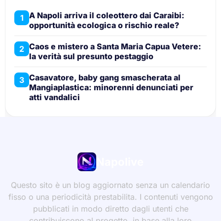
A Napoli arriva il coleottero dai Caraibi:
1
opportunità ecologica o rischio reale?
Caos e mistero a Santa Maria Capua Vetere:
2
la verità sul presunto pestaggio
Casavatore, baby gang smascherata al
3
Mangiaplastica: minorenni denunciati per
atti vandalici
Napolive
Questo sito è un blog aggiornato senza un calendario
fisso o una periodicità prestabilita. I contenuti vengono
pubblicati in modo diretto dagli utenti che
contribuiscono al progetto, in base alla loro