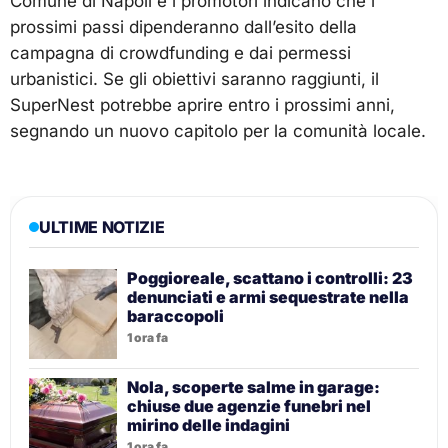
Comune di Napoli e i promotori indicano che i
prossimi passi dipenderanno dall’esito della
campagna di crowdfunding e dai permessi
urbanistici. Se gli obiettivi saranno raggiunti, il
SuperNest potrebbe aprire entro i prossimi anni,
segnando un nuovo capitolo per la comunità locale.
ULTIME NOTIZIE
Poggioreale, scattano i controlli: 23
denunciati e armi sequestrate nella
baraccopoli
1 ora fa
Nola, scoperte salme in garage:
chiuse due agenzie funebri nel
mirino delle indagini
1 ora fa