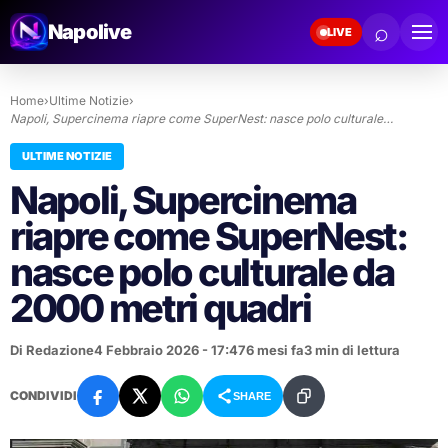
⌕
Napolive
LIVE
Home
›
Ultime Notizie
›
Napoli, Supercinema riapre come SuperNest: nasce polo culturale…
ULTIME NOTIZIE
Napoli, Supercinema
riapre come SuperNest:
nasce polo culturale da
2000 metri quadri
Di Redazione
4 Febbraio 2026 - 17:47
6 mesi fa
3 min di lettura
CONDIVIDI
SHARE