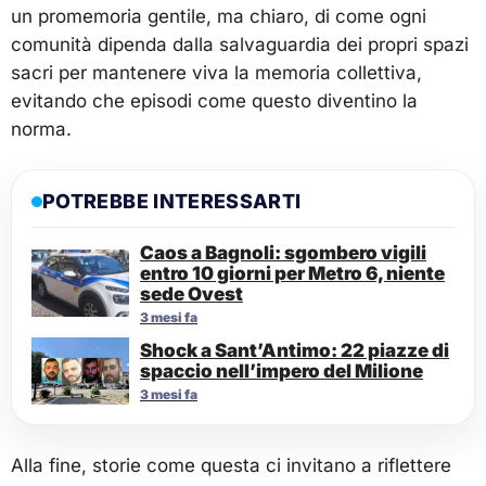
un promemoria gentile, ma chiaro, di come ogni
comunità dipenda dalla salvaguardia dei propri spazi
sacri per mantenere viva la memoria collettiva,
evitando che episodi come questo diventino la
norma.
POTREBBE INTERESSARTI
Caos a Bagnoli: sgombero vigili
entro 10 giorni per Metro 6, niente
sede Ovest
3 mesi fa
Shock a Sant’Antimo: 22 piazze di
spaccio nell’impero del Milione
3 mesi fa
Alla fine, storie come questa ci invitano a riflettere