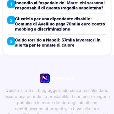
Incendio all’ospedale del Mare: chi saranno i
1
responsabili di questa tragedia napoletana?
Giustizia per una dipendente disabile:
2
Comune di Avellino paga 70mila euro contro
mobbing e discriminazione
Caldo torrido a Napoli: 57mila lavoratori in
3
allerta per le ondate di calore
Napolive
Questo sito è un blog aggiornato senza un calendario
fisso o una periodicità prestabilita. I contenuti vengono
pubblicati in modo diretto dagli utenti che
contribuiscono al progetto, in base alla loro