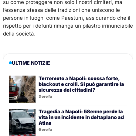
su come proteggere non solo i nostri cimiteri, ma
l’essenza stessa delle tradizioni che uniscono le
persone in luoghi come Paestum, assicurando che il
rispetto per i defunti rimanga un pilastro irrinunciabile
della società.
ULTIME NOTIZIE
Terremoto a Napoli: scossa forte,
blackout e crolli. Si può garantire la
sicurezza dei cittadini?
3 ore fa
Tragedia a Napoli: 58enne perde la
vita in un incidente in deltaplano ad
Atina
6 ore fa