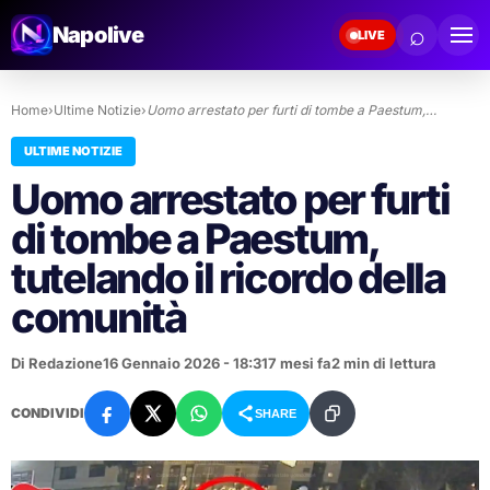
⌕
Napolive
LIVE
Home
›
Ultime Notizie
›
Uomo arrestato per furti di tombe a Paestum,…
ULTIME NOTIZIE
Uomo arrestato per furti
di tombe a Paestum,
tutelando il ricordo della
comunità
Di Redazione
16 Gennaio 2026 - 18:31
7 mesi fa
2 min di lettura
CONDIVIDI
SHARE