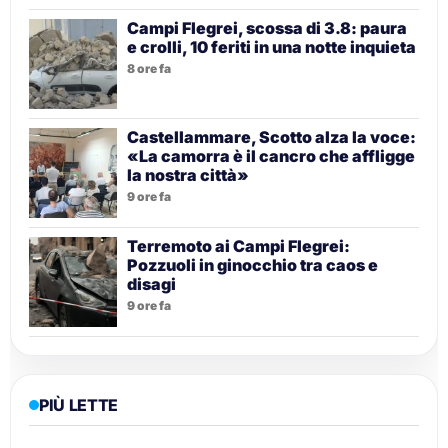
Campi Flegrei, scossa di 3.8: paura
e crolli, 10 feriti in una notte inquieta
8 ore fa
Castellammare, Scotto alza la voce:
«La camorra è il cancro che affligge
la nostra città»
9 ore fa
Terremoto ai Campi Flegrei:
Pozzuoli in ginocchio tra caos e
disagi
9 ore fa
PIÙ LETTE