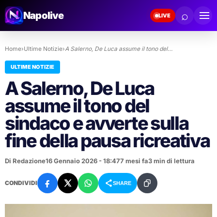
⌕
Napolive
LIVE
Home
›
Ultime Notizie
›
A Salerno, De Luca assume il tono del…
ULTIME NOTIZIE
A Salerno, De Luca
assume il tono del
sindaco e avverte sulla
fine della pausa ricreativa
Di Redazione
16 Gennaio 2026 - 18:47
7 mesi fa
3 min di lettura
CONDIVIDI
SHARE