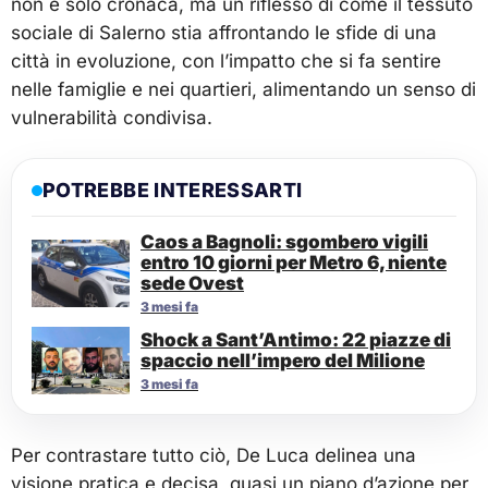
non è solo cronaca, ma un riflesso di come il tessuto
sociale di Salerno stia affrontando le sfide di una
città in evoluzione, con l’impatto che si fa sentire
nelle famiglie e nei quartieri, alimentando un senso di
vulnerabilità condivisa.
POTREBBE INTERESSARTI
Caos a Bagnoli: sgombero vigili
entro 10 giorni per Metro 6, niente
sede Ovest
3 mesi fa
Shock a Sant’Antimo: 22 piazze di
spaccio nell’impero del Milione
3 mesi fa
Per contrastare tutto ciò, De Luca delinea una
visione pratica e decisa, quasi un piano d’azione per