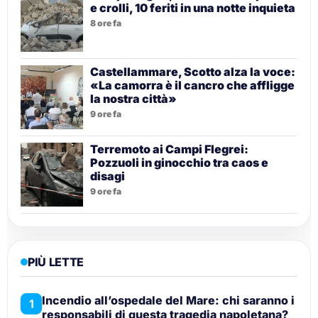
e crolli, 10 feriti in una notte inquieta
8 ore fa
Castellammare, Scotto alza la voce:
«La camorra è il cancro che affligge
la nostra città»
9 ore fa
Terremoto ai Campi Flegrei:
Pozzuoli in ginocchio tra caos e
disagi
9 ore fa
PIÙ LETTE
Incendio all’ospedale del Mare: chi saranno i
1
responsabili di questa tragedia napoletana?