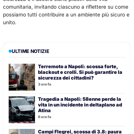
comunitaria, invitando ciascuno a riflettere su come
possiamo tutti contribuire a un ambiente più sicuro e
unito.
ULTIME NOTIZIE
Terremoto a Napoli: scossa forte,
blackout e crolli. Si può garantire la
sicurezza dei cittadini?
3 ore fa
Tragedia a Napoli: 58enne perde la
vita in un incidente in deltaplano ad
Atina
6 ore fa
Campi Flegrei, scossa di 3.8: paura