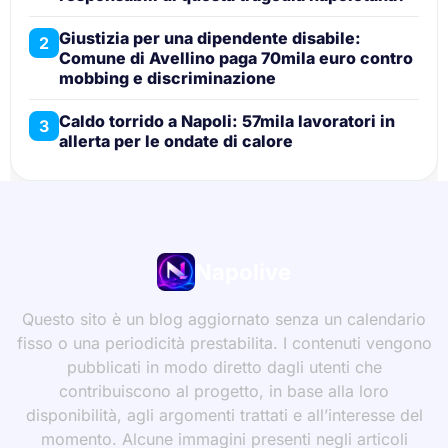
Giustizia per una dipendente disabile:
2
Comune di Avellino paga 70mila euro contro
mobbing e discriminazione
Caldo torrido a Napoli: 57mila lavoratori in
3
allerta per le ondate di calore
Napolive
Questo sito è un blog aggiornato senza un calendario
fisso o una periodicità prestabilita. I contenuti vengono
pubblicati in modo diretto dagli utenti che
contribuiscono al progetto, in base alla loro
disponibilità, agli argomenti trattati e all’interesse del
momento. Alcune immagini presenti negli articoli