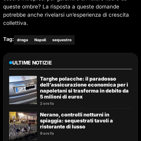
queste ombre? La risposta a queste domande
potrebbe anche rivelarsi un’esperienza di crescita
collettiva.
Tag:
droga
Napoli
sequestro
ULTIME NOTIZIE
Targhe polacche: il paradosso
dell’assicurazione economica per i
napoletani si trasforma in debito da
5 milioni di eurox
2 ore fa
Nerano, controlli notturni in
spiaggia: sequestrati tavoli a
ristorante di lusso
9 ore fa