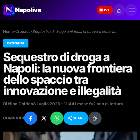
⌕
Napolive
LIVE
Home
›
Cronaca
›
Sequestro di droga a Napoli: la nuova frontiera…
CRONACA
Sequestro di droga a
Napoli: la nuova frontiera
dello spaccio tra
innovazione e illegalità
Di Nina Chirico
8 Luglio 2026 - 11:44
1 mese fa
2 min di lettura
CONDIVIDI
SHARE