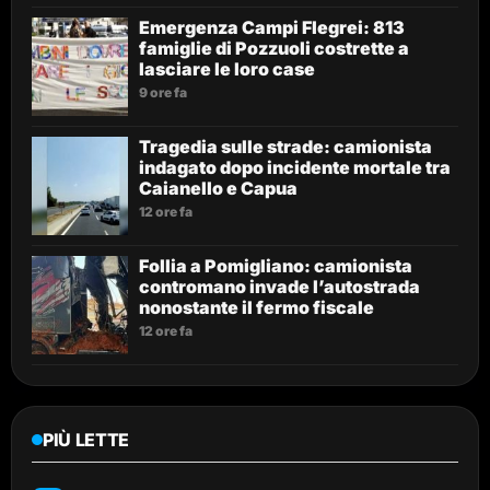
Emergenza Campi Flegrei: 813
famiglie di Pozzuoli costrette a
lasciare le loro case
9 ore fa
Tragedia sulle strade: camionista
indagato dopo incidente mortale tra
Caianello e Capua
12 ore fa
Follia a Pomigliano: camionista
contromano invade l’autostrada
nonostante il fermo fiscale
12 ore fa
PIÙ LETTE