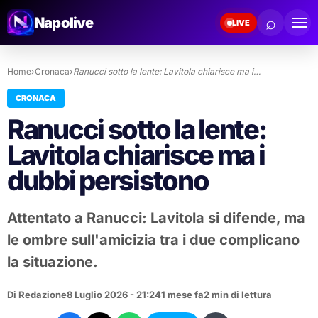
⌕
Napolive
LIVE
Home
›
Cronaca
›
Ranucci sotto la lente: Lavitola chiarisce ma i…
CRONACA
Ranucci sotto la lente:
Lavitola chiarisce ma i
dubbi persistono
Attentato a Ranucci: Lavitola si difende, ma
le ombre sull'amicizia tra i due complicano
la situazione.
Di Redazione
8 Luglio 2026 - 21:24
1 mese fa
2 min di lettura