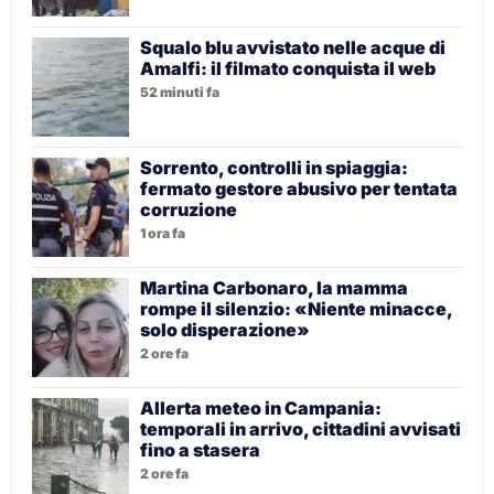
Squalo blu avvistato nelle acque di
Amalfi: il filmato conquista il web
52 minuti fa
Sorrento, controlli in spiaggia:
fermato gestore abusivo per tentata
corruzione
1 ora fa
Martina Carbonaro, la mamma
rompe il silenzio: «Niente minacce,
solo disperazione»
2 ore fa
Allerta meteo in Campania:
temporali in arrivo, cittadini avvisati
fino a stasera
2 ore fa