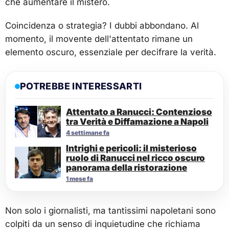
che aumentare il mistero.
Coincidenza o strategia? I dubbi abbondano. Al
momento, il movente dell'attentato rimane un
elemento oscuro, essenziale per decifrare la verità.
POTREBBE INTERESSARTI
Attentato a Ranucci: Contenzioso
tra Verità e Diffamazione a Napoli
4 settimane fa
Intrighi e pericoli: il misterioso
ruolo di Ranucci nel ricco oscuro
panorama della ristorazione
1 mese fa
Non solo i giornalisti, ma tantissimi napoletani sono
colpiti da un senso di inquietudine che richiama