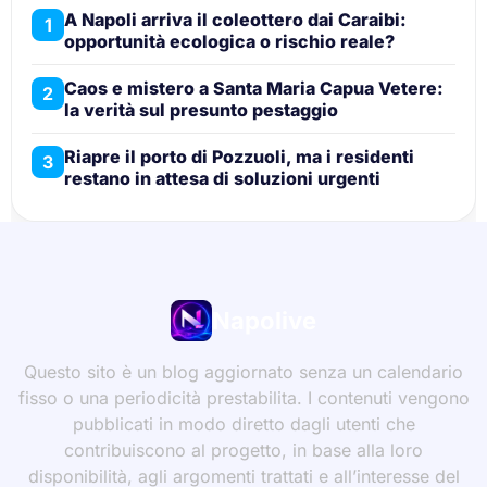
A Napoli arriva il coleottero dai Caraibi:
1
opportunità ecologica o rischio reale?
Caos e mistero a Santa Maria Capua Vetere:
2
la verità sul presunto pestaggio
Riapre il porto di Pozzuoli, ma i residenti
3
restano in attesa di soluzioni urgenti
Napolive
Questo sito è un blog aggiornato senza un calendario
fisso o una periodicità prestabilita. I contenuti vengono
pubblicati in modo diretto dagli utenti che
contribuiscono al progetto, in base alla loro
disponibilità, agli argomenti trattati e all’interesse del