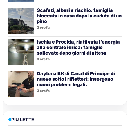
Scafati, alberi a rischio: famiglia
bloccata in casa dopo la caduta di un
pino
2 ore fa
Ischia e Procida, riattivata l’energia
alla centrale idrica: famiglie
sollevate dopo giorni di attesa
3 ore fa
Daytona KK di Casal di Principe di
nuovo sotto i riflettori: insorgono
nuovi problemi legali.
3 ore fa
PIÙ LETTE