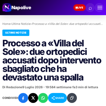
⌕
Napolive
LIVE
Home
›
Ultime Notizie
›
Processo a «Villa del Sole»: due ortopedici accusati…
ULTIME NOTIZIE
Processo a «Villa del
Sole»: due ortopedici
accusati dopo intervento
sbagliato che ha
devastato una spalla
Di Redazione
9 Luglio 2026 - 19:58
4 settimane fa
3 min di lettura
CONDIVIDI
SHARE