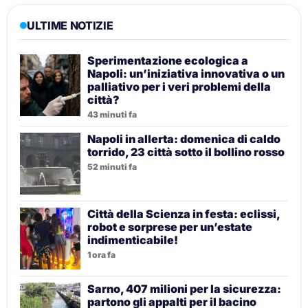
ULTIME NOTIZIE
Sperimentazione ecologica a
Napoli: un’iniziativa innovativa o un
palliativo per i veri problemi della
città?
43 minuti fa
Napoli in allerta: domenica di caldo
torrido, 23 città sotto il bollino rosso
52 minuti fa
Città della Scienza in festa: eclissi,
robot e sorprese per un’estate
indimenticabile!
1 ora fa
Sarno, 407 milioni per la sicurezza:
partono gli appalti per il bacino