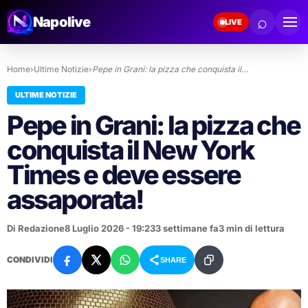
⌕
Napolive
LIVE
Home
›
Ultime Notizie
›
Pepe in Grani: la pizza che conquista il…
ULTIME NOTIZIE
Pepe in Grani: la pizza che
conquista il New York
Times e deve essere
assaporata!
Di Redazione
8 Luglio 2026 - 19:23
3 settimane fa
3 min di lettura
CONDIVIDI
SHARE