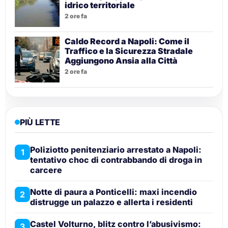
idrico territoriale
2 ore fa
Caldo Record a Napoli: Come il
Traffico e la Sicurezza Stradale
Aggiungono Ansia alla Città
2 ore fa
PIÙ LETTE
Poliziotto penitenziario arrestato a Napoli:
1
tentativo choc di contrabbando di droga in
carcere
Notte di paura a Ponticelli: maxi incendio
2
distrugge un palazzo e allerta i residenti
Castel Volturno, blitz contro l’abusivismo:
3