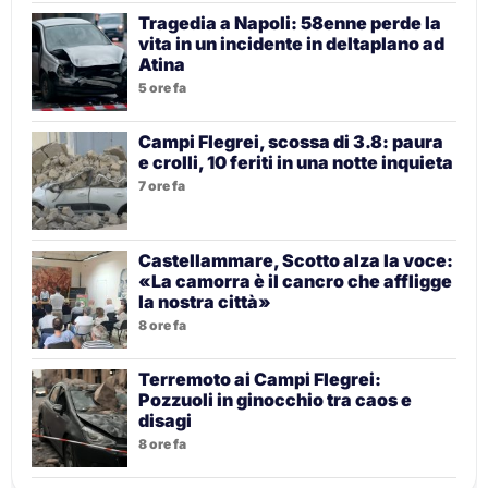
Tragedia a Napoli: 58enne perde la
vita in un incidente in deltaplano ad
Atina
5 ore fa
Campi Flegrei, scossa di 3.8: paura
e crolli, 10 feriti in una notte inquieta
7 ore fa
Castellammare, Scotto alza la voce:
«La camorra è il cancro che affligge
la nostra città»
8 ore fa
Terremoto ai Campi Flegrei:
Pozzuoli in ginocchio tra caos e
disagi
8 ore fa