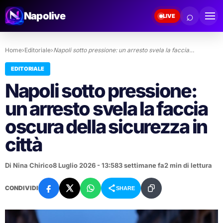
⌕
Napolive
LIVE
Home
›
Editoriale
›
Napoli sotto pressione: un arresto svela la faccia…
EDITORIALE
Napoli sotto pressione:
un arresto svela la faccia
oscura della sicurezza in
città
Di Nina Chirico
8 Luglio 2026 - 13:58
3 settimane fa
2 min di lettura
CONDIVIDI
SHARE