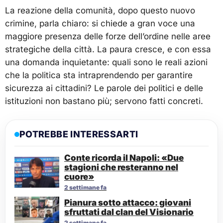
La reazione della comunità, dopo questo nuovo
crimine, parla chiaro: si chiede a gran voce una
maggiore presenza delle forze dell’ordine nelle aree
strategiche della città. La paura cresce, e con essa
una domanda inquietante: quali sono le reali azioni
che la politica sta intraprendendo per garantire
sicurezza ai cittadini? Le parole dei politici e delle
istituzioni non bastano più; servono fatti concreti.
POTREBBE INTERESSARTI
Conte ricorda il Napoli: «Due
stagioni che resteranno nel
cuore»
2 settimane fa
Pianura sotto attacco: giovani
sfruttati dal clan del Visionario
2 settimane fa