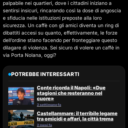
palpabile nei quartieri, dove i cittadini iniziano a
sentirsi insicuri, rincarando così la dose di angoscia
e sfiducia nelle istituzioni preposte alla loro
sicurezza. Un caffè con gli amici diventa un ring di
dibattiti accesi su quanto, effettivamente, le forze
dell’ordine stiano facendo per fronteggiare questo
dilagare di violenza. Sei sicuro di volere un caffè in
via Porta Nolana, oggi?
POTREBBE INTERESSARTI
Conte ricorda il Napoli: «Due
stagioni che resteranno nel
cuore»
2 settimane fa
Castellammare: il terribile legame
tra omicidi e affari, la città trema
2 mesi fa