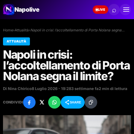
⌕
Napolive
LIVE
Home
›
Attualità
›
Napoli in crisi: l’accoltellamento di Porta Nolana segna…
ATTUALITÀ
Napoli in crisi:
l’accoltellamento di Porta
Nolana segna il limite?
Di Nina Chirico
8 Luglio 2026 - 19:28
3 settimane fa
2 min di lettura
CONDIVIDI
SHARE