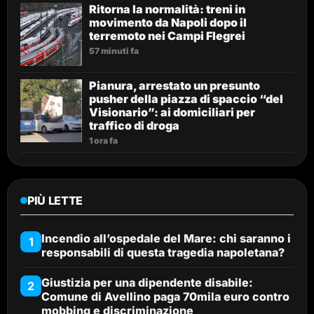
Ritorna la normalità: treni in
movimento da Napoli dopo il
terremoto nei Campi Flegrei
57 minuti fa
Pianura, arrestato un presunto
pusher della piazza di spaccio “del
Visionario”: ai domiciliari per
traffico di droga
1 ora fa
PIÙ LETTE
Incendio all’ospedale del Mare: chi saranno i
1
responsabili di questa tragedia napoletana?
Giustizia per una dipendente disabile:
2
Comune di Avellino paga 70mila euro contro
mobbing e discriminazione