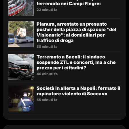
terremoto nei Campi Flegrei
22 minuti fa
Pianura, arrestato un presunto
pusher della piazza di spaccio “del
Visionario”: ai domiciliari per
traffico di droga
38 minuti fa
Terremoto a Bacoli: il sindaco
sospende ZTL e concerti, ma a che
prezzo per i cittadini?
40 minuti fa
Società in allerta a Napoli: fermato il
rapinatore violento di Soccavo
55 minuti fa