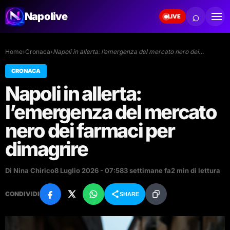
⌕
Napolive
LIVE
Home
›
Cronaca
›
Napoli in allerta: l’emergenza del mercato nero dei…
CRONACA
Napoli in allerta:
l’emergenza del mercato
nero dei farmaci per
dimagrire
Di Nina Chirico
8 Luglio 2026 - 07:58
3 settimane fa
2 min di lettura
CONDIVIDI
SHARE