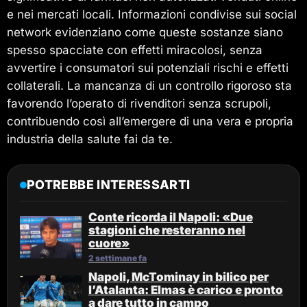
e nei mercati locali. Informazioni condivise sui social
network evidenziano come queste sostanze siano
spesso spacciate con effetti miracolosi, senza
avvertire i consumatori sui potenziali rischi e effetti
collaterali. La mancanza di un controllo rigoroso sta
favorendo l’operato di rivenditori senza scrupoli,
contribuendo così all’emergere di una vera e propria
industria della salute fai da te.
POTREBBE INTERESSARTI
Conte ricorda il Napoli: «Due
stagioni che resteranno nel
cuore»
2 settimane fa
Napoli, McTominay in bilico per
l’Atalanta: Elmas è carico e pronto
a dare tutto in campo