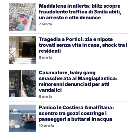
Maddalena in allerta: blitz scopre
fraudolento traffico di 3mila abiti,
un arresto e otto denunce
7 ore fa
Tragedia a Portici: zia e nipote
trovati senza vita in casa, shock tra i
residenti
8 ore fa
Casavatore, baby gang
smascherata al Mangiaplastica:
minorenni denunciati per atti
vandalici
9 ore fa
Panico in Costiera Amalfitana:
scontro tra gozzi costringe i
passeggeri a buttarsi in acqua
10 ore fa