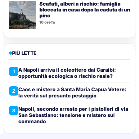
Scafati, alberi a rischio: famiglia
bloccata in casa dopo la caduta di un
pino
10 ore fa
PIÙ LETTE
A Napoli arriva il coleottero dai Caraibi:
1
opportunità ecologica o rischio reale?
Caos e mistero a Santa Maria Capua Vetere:
2
la verità sul presunto pestaggio
Napoli, secondo arresto per i pistoileri di via
3
San Sebastiano: tensione e mistero sul
commando