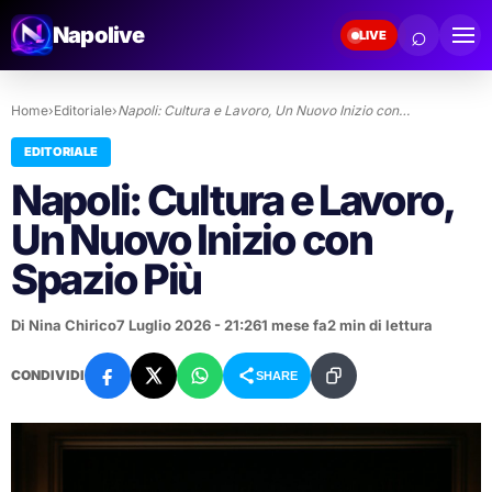
⌕
Napolive
LIVE
Home
›
Editoriale
›
Napoli: Cultura e Lavoro, Un Nuovo Inizio con…
EDITORIALE
Napoli: Cultura e Lavoro,
Un Nuovo Inizio con
Spazio Più
Di Nina Chirico
7 Luglio 2026 - 21:26
1 mese fa
2 min di lettura
CONDIVIDI
SHARE