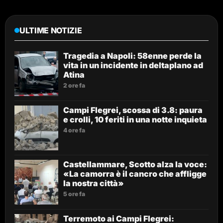
ULTIME NOTIZIE
Tragedia a Napoli: 58enne perde la
vita in un incidente in deltaplano ad
Atina
2 ore fa
Campi Flegrei, scossa di 3.8: paura
e crolli, 10 feriti in una notte inquieta
4 ore fa
Castellammare, Scotto alza la voce:
«La camorra è il cancro che affligge
la nostra città»
5 ore fa
Terremoto ai Campi Flegrei: