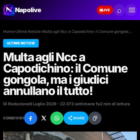
⌕
Napolive
LIVE
Home
›
Ultime Notizie
›
Multa agli Ncc a Capodichino: il Comune gongola,…
ULTIME NOTIZIE
Multa agli Ncc a
Capodichino: il Comune
gongola, ma i giudici
annullano il tutto!
Di Redazione
8 Luglio 2026 - 22:37
3 settimane fa
2 min di lettura
CONDIVIDI
SHARE