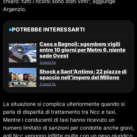
chiaro: tutti i ricorsi sono stati vinti”, aggiunge
Argenzio.
POTREBBE INTERESSARTI
Caos a Bagnoli: sgombero vigili
entro 10 giorni per Metro 6, niente
sede Ovest
3 mesi fa
Shock a Sant’Antimo: 22 piazze di
spaccio nell’impero del Milione
3 mesi fa
La situazione si complica ulteriormente quando si
parla di disparità di trattamento tra Ncc e taxi.
Mentre i conducenti di taxi hanno ricevuto un
numero limitato di sanzioni per condotte anche gravi,
agli Ncc vengono inflitte multe con un peso giuridico