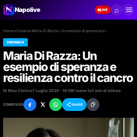
⌕
Napolive
LIVE
Home
›
Cronaca
›
Maria Di Razza: Un esempio di speranza e…
CRONACA
Maria Di Razza: Un
esempio di speranza e
resilienza contro il cancro
Di Nina Chirico
7 Luglio 2026 - 10:59
1 mese fa
2 min di lettura
CONDIVIDI
SHARE