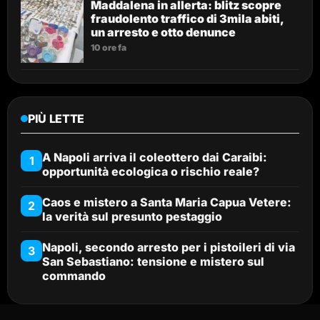
Maddalena in allerta: blitz scopre
fraudolento traffico di 3mila abiti,
un arresto e otto denunce
10 ore fa
PIÙ LETTE
A Napoli arriva il coleottero dai Caraibi:
1
opportunità ecologica o rischio reale?
Caos e mistero a Santa Maria Capua Vetere:
2
la verità sul presunto pestaggio
Napoli, secondo arresto per i pistoileri di via
3
San Sebastiano: tensione e mistero sul
commando