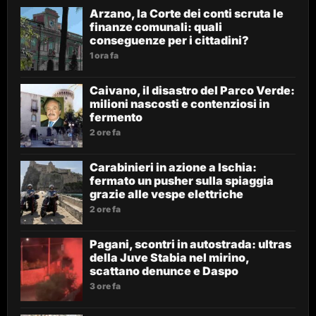
Arzano, la Corte dei conti scruta le
finanze comunali: quali
conseguenze per i cittadini?
1 ora fa
Caivano, il disastro del Parco Verde:
milioni nascosti e contenziosi in
fermento
2 ore fa
Carabinieri in azione a Ischia:
fermato un pusher sulla spiaggia
grazie alle vespe elettriche
2 ore fa
Pagani, scontri in autostrada: ultras
della Juve Stabia nel mirino,
scattano denunce e Daspo
3 ore fa