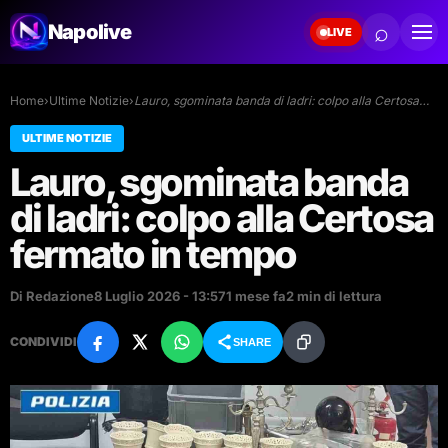
⌕
Napolive
LIVE
Home
›
Ultime Notizie
›
Lauro, sgominata banda di ladri: colpo alla Certosa…
ULTIME NOTIZIE
Lauro, sgominata banda
di ladri: colpo alla Certosa
fermato in tempo
Di Redazione
8 Luglio 2026 - 13:57
1 mese fa
2 min di lettura
CONDIVIDI
SHARE