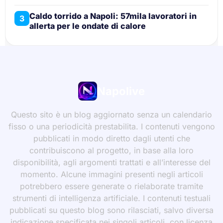
Caldo torrido a Napoli: 57mila lavoratori in
3
allerta per le ondate di calore
Napolive
Questo sito è un blog aggiornato senza un calendario
fisso o una periodicità prestabilita. I contenuti vengono
pubblicati in modo diretto dagli utenti che
contribuiscono al progetto, in base alla loro
disponibilità, agli argomenti trattati e all’interesse del
momento. Alcune immagini presenti negli articoli
potrebbero essere generate o rielaborate tramite
strumenti di intelligenza artificiale. I contenuti testuali
pubblicati su questo blog sono rilasciati, salvo diversa
indicazione specificata nei singoli articoli, con licenza