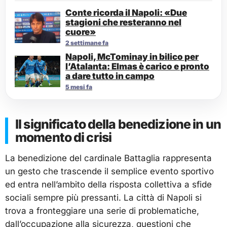
Conte ricorda il Napoli: «Due
stagioni che resteranno nel
cuore»
2 settimane fa
Napoli, McTominay in bilico per
l’Atalanta: Elmas è carico e pronto
a dare tutto in campo
5 mesi fa
Il significato della benedizione in un
momento di crisi
La benedizione del cardinale Battaglia rappresenta
un gesto che trascende il semplice evento sportivo
ed entra nell’ambito della risposta collettiva a sfide
sociali sempre più pressanti. La città di Napoli si
trova a fronteggiare una serie di problematiche,
dall’occupazione alla sicurezza, questioni che