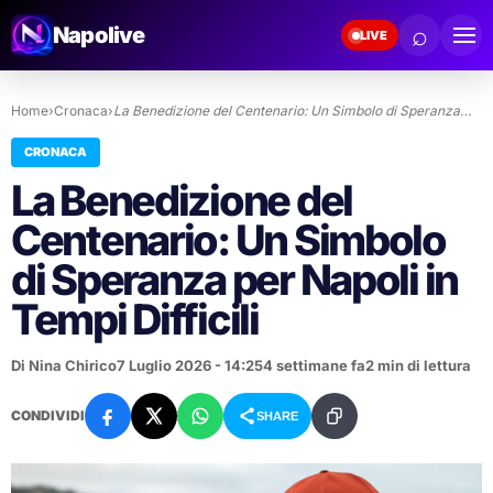
⌕
Napolive
LIVE
Home
›
Cronaca
›
La Benedizione del Centenario: Un Simbolo di Speranza…
CRONACA
La Benedizione del
Centenario: Un Simbolo
di Speranza per Napoli in
Tempi Difficili
Di Nina Chirico
7 Luglio 2026 - 14:25
4 settimane fa
2 min di lettura
CONDIVIDI
SHARE