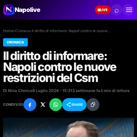
⌕
Napolive
LIVE
Home
›
Cronaca
›
Il diritto di informare: Napoli contro le nuove…
CRONACA
Il diritto di informare:
Napoli contro le nuove
restrizioni del Csm
Di Nina Chirico
8 Luglio 2026 - 15:31
3 settimane fa
3 min di lettura
CONDIVIDI
SHARE