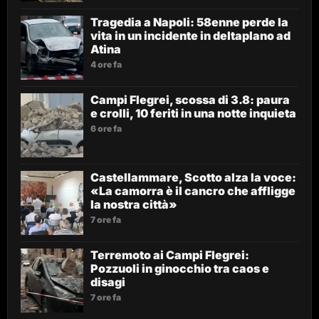
Tragedia a Napoli: 58enne perde la
vita in un incidente in deltaplano ad
Atina
4 ore fa
Campi Flegrei, scossa di 3.8: paura
e crolli, 10 feriti in una notte inquieta
6 ore fa
Castellammare, Scotto alza la voce:
«La camorra è il cancro che affligge
la nostra città»
7 ore fa
Terremoto ai Campi Flegrei:
Pozzuoli in ginocchio tra caos e
disagi
7 ore fa