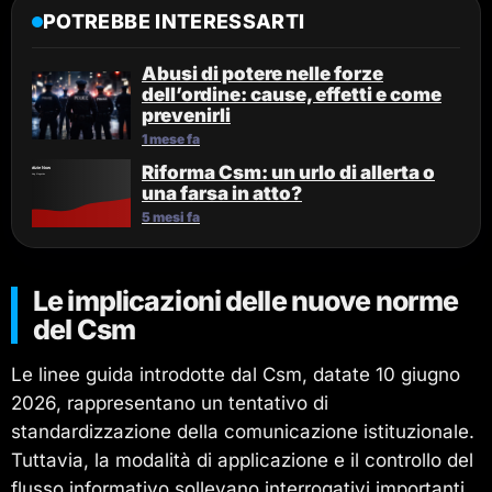
POTREBBE INTERESSARTI
Abusi di potere nelle forze
dell’ordine: cause, effetti e come
prevenirli
1 mese fa
Riforma Csm: un urlo di allerta o
una farsa in atto?
5 mesi fa
Le implicazioni delle nuove norme
del Csm
Le linee guida introdotte dal Csm, datate 10 giugno
2026, rappresentano un tentativo di
standardizzazione della comunicazione istituzionale.
Tuttavia, la modalità di applicazione e il controllo del
flusso informativo sollevano interrogativi importanti.