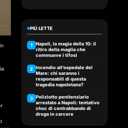
PIÙ LETTE
Napoli, la magia della 10: il
1
in
ritiro della maglia che
commuove i tifosi
Incendio all’ospedale del
ia
2
Mare: chi saranno i
responsabili di questa
tragedia napoletana?
Poliziotto penitenziario
3
arrestato a Napoli: tentativo
er
choc di contrabbando di
droga in carcere
o