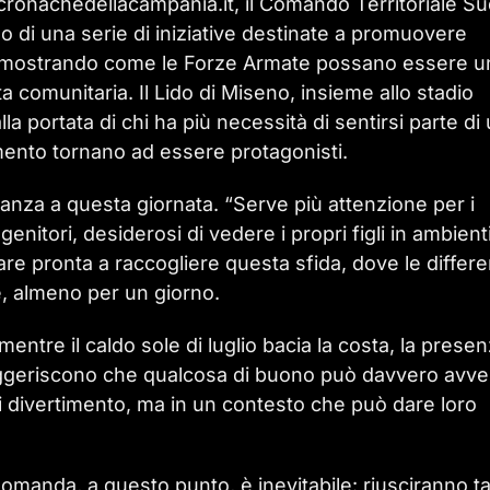
onachedellacampania.it, il Comando Territoriale Su
o di una serie di iniziative destinate a promuovere
i, dimostrando come le Forze Armate possano essere u
a comunitaria. Il Lido di Miseno, insieme allo stadio
la portata di chi ha più necessità di sentirsi parte di
imento tornano ad essere protagonisti.
anza a questa giornata. “Serve più attenzione per i
 genitori, desiderosi di vedere i propri figli in ambient
ppare pronta a raccogliere questa sfida, dove le differ
e, almeno per un giorno.
entre il caldo sole di luglio bacia la costa, la prese
 suggeriscono che qualcosa di buono può davvero avve
di divertimento, ma in un contesto che può dare loro
omanda, a questo punto, è inevitabile: riusciranno ta