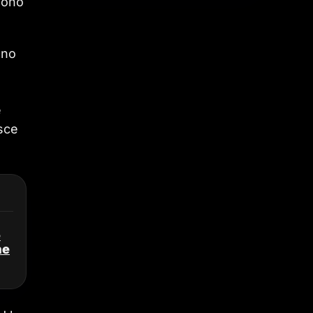
 sono
ano
e
asce
e
ne