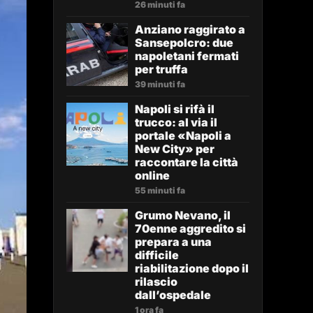
26 minuti fa
Anziano raggirato a
Sansepolcro: due
napoletani fermati
per truffa
39 minuti fa
Napoli si rifà il
trucco: al via il
portale «Napoli a
New City» per
raccontare la città
online
55 minuti fa
Grumo Nevano, il
70enne aggredito si
prepara a una
difficile
riabilitazione dopo il
rilascio
dall’ospedale
1 ora fa