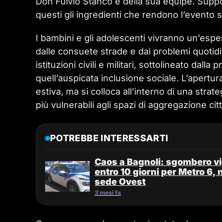
Don Fulvio Stanco e della sua equipe. Suppor
questi gli ingredienti che rendono l’evento s
I bambini e gli adolescenti vivranno un’esper
dalle consuete strade e dai problemi quotidian
istituzioni civili e militari, sottolineato dal
quell’auspicata inclusione sociale. L’apertu
estiva, ma si colloca all’interno di una strat
più vulnerabili agli spazi di aggregazione citt
POTREBBE INTERESSARTI
Caos a Bagnoli: sgombero vig
entro 10 giorni per Metro 6, 
sede Ovest
3 mesi fa