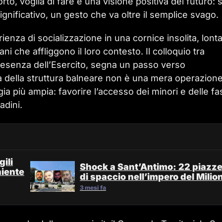
to, voglia di fare e una visione positiva del futuro:
ignificativo, un gesto che va oltre il semplice svago.
ienza di socializzazione in una cornice insolita, lont
i che affliggono il loro contesto. Il colloquio tra
la presenza dell’Esercito, segna un passo verso
ra della struttura balneare non è una mera operazion
egia più ampia: favorire l’accesso dei minori e delle f
adini.
ili
Shock a Sant’Antimo: 22 piazz
niente
di spaccio nell’impero del Milio
3 mesi fa