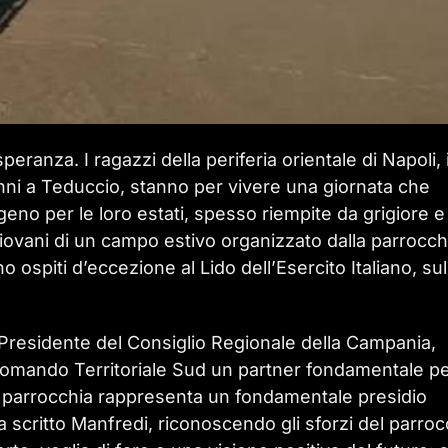
speranza. I ragazzi della periferia orientale di Napoli, 
vanni a Teduccio, stanno per vivere una giornata che
no per le loro estati, spesso riempite da grigiore e
i giovani di un campo estivo organizzato dalla parrocch
spiti d’eccezione al Lido dell’Esercito Italiano, sul
l Presidente del Consiglio Regionale della Campania,
Comando Territoriale Sud un partner fondamentale p
La parrocchia rappresenta un fondamentale presidio
ha scritto Manfredi, riconoscendo gli sforzi del parroc