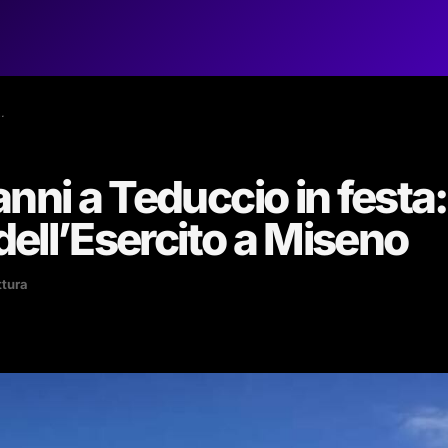
…
nni a Teduccio in festa:
 dell’Esercito a Miseno
ttura