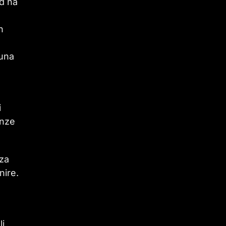
d ha
n
 una
i
enze
nza
nire.
li