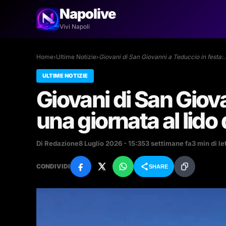
Napolive
Vivi Napoli
Home
›
Ultime Notizie
›
Giovani di San Giovanni a Teduccio in festa:
ULTIME NOTIZIE
Giovani di San Giova
una giornata al lido
Di Redazione
8 Luglio 2026 - 15:35
3 settimane fa
3 min di le
CONDIVIDI
SHARE