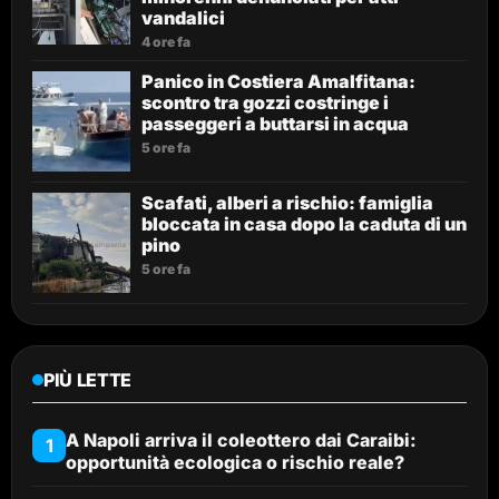
vandalici
4 ore fa
Panico in Costiera Amalfitana:
scontro tra gozzi costringe i
passeggeri a buttarsi in acqua
5 ore fa
Scafati, alberi a rischio: famiglia
bloccata in casa dopo la caduta di un
pino
5 ore fa
PIÙ LETTE
A Napoli arriva il coleottero dai Caraibi:
1
opportunità ecologica o rischio reale?