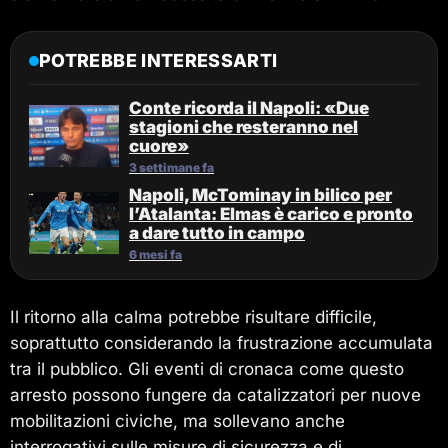
POTREBBE INTERESSARTI
Conte ricorda il Napoli: «Due
stagioni che resteranno nel
cuore»
3 settimane fa
Napoli, McTominay in bilico per
l’Atalanta: Elmas è carico e pronto
a dare tutto in campo
6 mesi fa
Il ritorno alla calma potrebbe risultare difficile,
soprattutto considerando la frustrazione accumulata
tra il pubblico. Gli eventi di cronaca come questo
arresto possono fungere da catalizzatori per nuove
mobilitazioni civiche, ma sollevano anche
interrogativi sulle misure di sicurezza e di