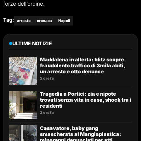
forze dell’ordine.
Tag:
arresto
cronaca
Napoli
ULTIME NOTIZIE
Maddalena in allerta: blitz scopre
fraudolento traffico di 3mila abiti,
un arresto e otto denunce
2 ore fa
Tragedia a Portici: zia e nipote
trovati senza vita in casa, shock tra i
residenti
2 ore fa
Casavatore, baby gang
smascherata al Mangiaplastica:
minorenni denunciati per atti