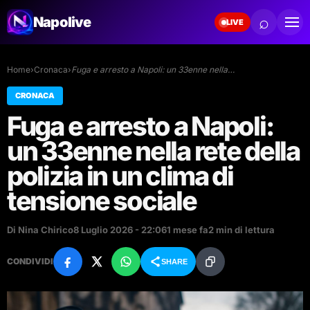
⌕
Napolive
LIVE
Home
›
Cronaca
›
Fuga e arresto a Napoli: un 33enne nella…
CRONACA
Fuga e arresto a Napoli:
un 33enne nella rete della
polizia in un clima di
tensione sociale
Di Nina Chirico
8 Luglio 2026 - 22:06
1 mese fa
2 min di lettura
CONDIVIDI
SHARE