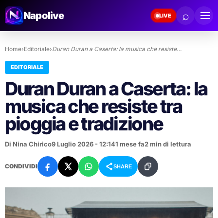
⌕
Napolive
LIVE
Home
›
Editoriale
›
Duran Duran a Caserta: la musica che resiste…
EDITORIALE
Duran Duran a Caserta: la
musica che resiste tra
pioggia e tradizione
Di Nina Chirico
9 Luglio 2026 - 12:14
1 mese fa
2 min di lettura
CONDIVIDI
SHARE