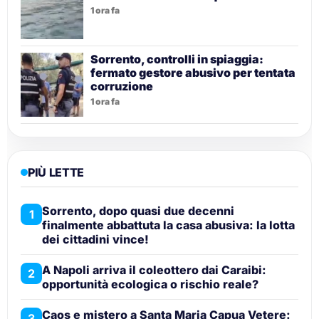
1 ora fa
Sorrento, controlli in spiaggia:
fermato gestore abusivo per tentata
corruzione
1 ora fa
PIÙ LETTE
Sorrento, dopo quasi due decenni
1
finalmente abbattuta la casa abusiva: la lotta
dei cittadini vince!
A Napoli arriva il coleottero dai Caraibi:
2
opportunità ecologica o rischio reale?
Caos e mistero a Santa Maria Capua Vetere:
3