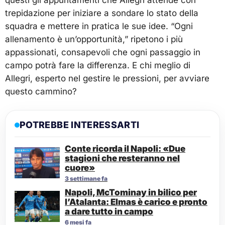
trepidazione per iniziare a sondare lo stato della
squadra e mettere in pratica le sue idee. “Ogni
allenamento è un’opportunità,” ripetono i più
appassionati, consapevoli che ogni passaggio in
campo potrà fare la differenza. E chi meglio di
Allegri, esperto nel gestire le pressioni, per avviare
questo cammino?
POTREBBE INTERESSARTI
Conte ricorda il Napoli: «Due
stagioni che resteranno nel
cuore»
3 settimane fa
Napoli, McTominay in bilico per
l’Atalanta: Elmas è carico e pronto
a dare tutto in campo
6 mesi fa