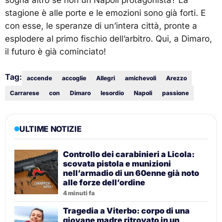
stagione è alle porte e le emozioni sono già forti. E
con esse, le speranze di un’intera città, pronte a
esplodere al primo fischio dell’arbitro. Qui, a Dimaro,
il futuro è già cominciato!
Tag:
accende
accoglie
Allegri
amichevoli
Arezzo
Carrarese
con
Dimaro
lesordio
Napoli
passione
ULTIME NOTIZIE
Controllo dei carabinieri a Licola:
scovata pistola e munizioni
nell’armadio di un 60enne già noto
alle forze dell’ordine
4 minuti fa
Tragedia a Viterbo: corpo di una
giovane madre ritrovato in un