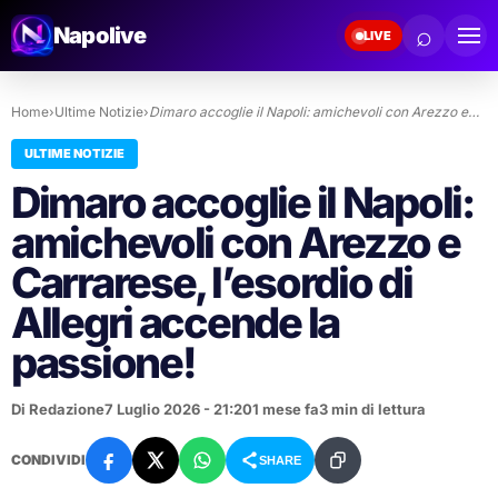
⌕
Napolive
LIVE
Home
›
Ultime Notizie
›
Dimaro accoglie il Napoli: amichevoli con Arezzo e…
ULTIME NOTIZIE
Dimaro accoglie il Napoli:
amichevoli con Arezzo e
Carrarese, l’esordio di
Allegri accende la
passione!
Di Redazione
7 Luglio 2026 - 21:20
1 mese fa
3 min di lettura
CONDIVIDI
SHARE