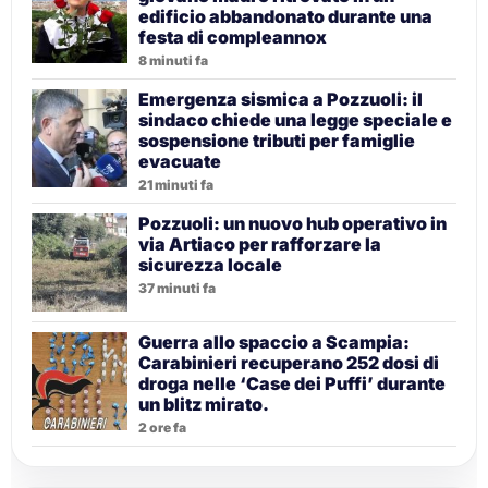
edificio abbandonato durante una
festa di compleannox
8 minuti fa
Emergenza sismica a Pozzuoli: il
sindaco chiede una legge speciale e
sospensione tributi per famiglie
evacuate
21 minuti fa
Pozzuoli: un nuovo hub operativo in
via Artiaco per rafforzare la
sicurezza locale
37 minuti fa
Guerra allo spaccio a Scampia:
Carabinieri recuperano 252 dosi di
droga nelle ‘Case dei Puffi’ durante
un blitz mirato.
2 ore fa