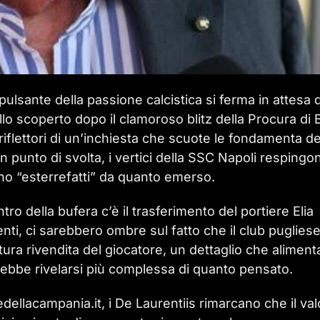
pulsante della passione calcistica si ferma in attesa d
llo scoperto dopo il clamoroso blitz della Procura di B
 riflettori di un’inchiesta che scuote le fondamenta de
 punto di svolta, i vertici della SSC Napoli respingo
o “esterrefatti” da quanto emerso.
ro della bufera c’è il trasferimento del portiere Elia
enti, ci sarebbero ombre sul fatto che il club puglies
tura rivendita del giocatore, un dettaglio che aliment
rebbe rivelarsi più complessa di quanto pensato.
llacampania.it, i De Laurentiis rimarcano che il val