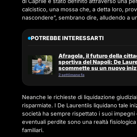
di Caprile è stato definito attraverso una p
calcistico, una mossa che, a detta loro, prov
nascondere”, sembrano dire, alludendo a un
POTREBBE INTERESSARTI
Afragola, il futuro della citta
sportiva del Napoli: De Laure
scommette su un nuovo iniz
2 settimane fa
Neanche le richieste di liquidazione giudizi
risparmiate. I De Laurentiis liquidano tale i
società ha sempre rispettato i suoi impegni e
eventuali perdite sono una realtà fisiologic
familiari.