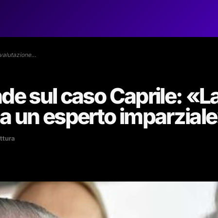
 valutazione…
nde sul caso Caprile: «L
da un esperto imparzial
ettura