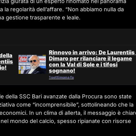
erizia giurata di un esperto rinomato nel panorama
a la regolarità dell’affare. “Non abbiamo nulla da
a gestione trasparente e leale.
Rinnovo in arrivo: De Laurentiis
della
Dimaro per rilanciare il legame
ntiis
con la Val di Sole e i tifosi
io!
sognano!
1 settimana fa
ale della SSC Bari avanzate dalla Procura sono state
niziativa come “incomprensibile”, sottolineando che la
conomici. In un clima di allerta, il messaggio è chiar
a nel mondo del calcio, spesso ripianate con risorse