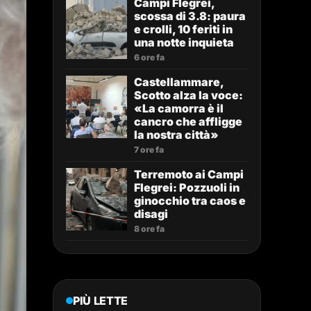
Campi Flegrei,
scossa di 3.8: paura
e crolli, 10 feriti in
una notte inquieta
6 ore fa
Castellammare,
Scotto alza la voce:
«La camorra è il
cancro che affligge
la nostra città»
7 ore fa
Terremoto ai Campi
Flegrei: Pozzuoli in
ginocchio tra caos e
disagi
8 ore fa
PIÙ LETTE