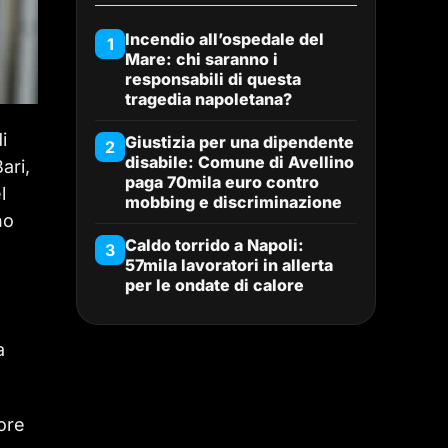
Incendio all’ospedale del
1
Mare: chi saranno i
responsabili di questa
tragedia napoletana?
i
Giustizia per una dipendente
2
disabile: Comune di Avellino
ari,
paga 70mila euro contro
l
mobbing e discriminazione
no
Caldo torrido a Napoli:
3
57mila lavoratori in allerta
per le ondate di calore
e
a
ore