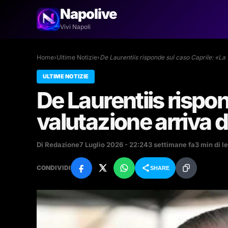
Napolive
Vivi Napoli
Home
›
Ultime Notizie
›
De Laurentiis risponde sul caso Caprile: «La
ULTIME NOTIZIE
De Laurentiis rispo
valutazione arriva 
Di Redazione
7 Luglio 2026 - 22:24
3 settimane fa
3 min di l
CONDIVIDI
SHARE