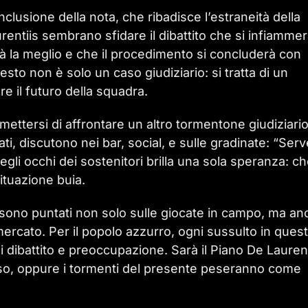
clusione della nota, che ribadisce l’estraneità della
aurentiis sembrano sfidare il dibattito che si infiamme
vrà la meglio e che il procedimento si concluderà con
esto non è solo un caso giudiziario: si tratta di un
e il futuro della squadra.
ettersi di affrontare un altro tormentone giudiziari
ati, discutono nei bar, social, e sulle gradinate: “Serv
 Negli occhi dei sostenitori brilla una sola speranza: c
ituazione buia.
ri sono puntati non solo sulle giocate in campo, ma a
mercato. Per il popolo azzurro, ogni sussulto in ques
i dibattito e preoccupazione. Sarà il Piano De Laurent
osso, oppure i tormenti del presente peseranno come