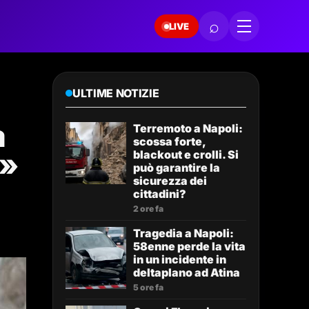
⌕
LIVE
ULTIME NOTIZIE
a
Terremoto a Napoli:
scossa forte,
e»
blackout e crolli. Si
può garantire la
sicurezza dei
cittadini?
2 ore fa
Tragedia a Napoli:
58enne perde la vita
in un incidente in
deltaplano ad Atina
5 ore fa