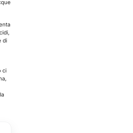
acque
senta
idi,
 di
 ci
na,
la