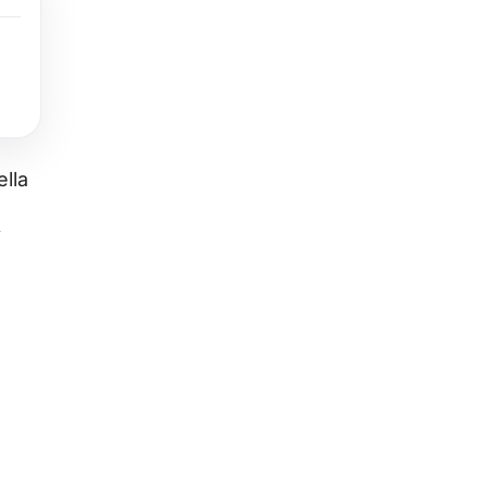
ella
i