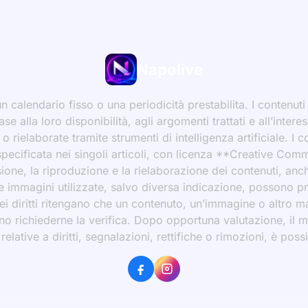
Napolive
 calendario fisso o una periodicità prestabilita. I contenut
ase alla loro disponibilità, agli argomenti trattati e all’int
 rielaborate tramite strumenti di intelligenza artificiale. I 
 specificata nei singoli articoli, con licenza **Creative C
ione, la riproduzione e la rielaborazione dei contenuti, an
 Le immagini utilizzate, salvo diversa indicazione, possono p
ei diritti ritengano che un contenuto, un’immagine o altro mat
ssono richiederne la verifica. Dopo opportuna valutazione, il 
ative a diritti, segnalazioni, rettifiche o rimozioni, è possibi