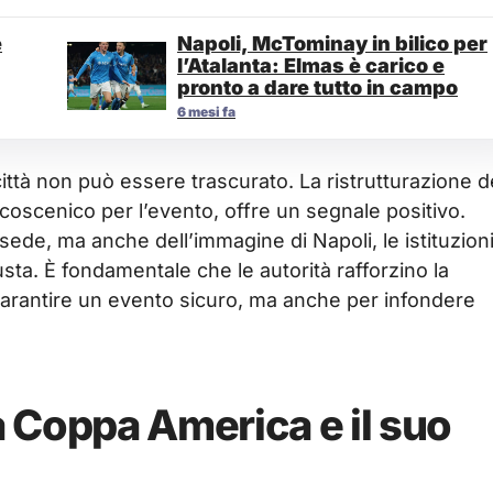
e
Napoli, McTominay in bilico per
l’Atalanta: Elmas è carico e
pronto a dare tutto in campo
6 mesi fa
a città non può essere trascurato. La ristrutturazione d
lcoscenico per l’evento, offre un segnale positivo.
 sede, ma anche dell’immagine di Napoli, le istituzion
usta. È fondamentale che le autorità rafforzino la
 garantire un evento sicuro, ma anche per infondere
 Coppa America e il suo