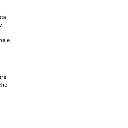
ata
e
one e
ere
 che