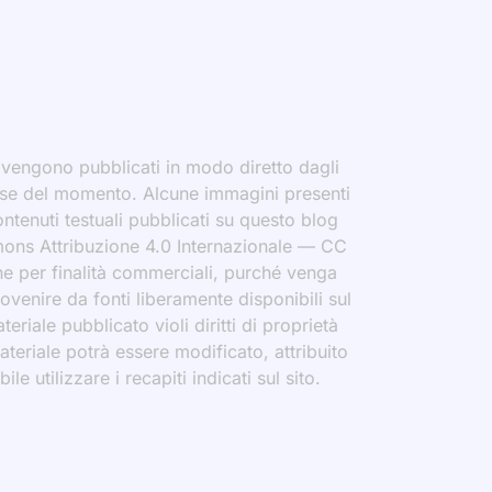
i vengono pubblicati in modo diretto dagli
eresse del momento. Alcune immagini presenti
contenuti testuali pubblicati su questo blog
ommons Attribuzione 4.0 Internazionale — CC
che per finalità commerciali, purché venga
rovenire da fonti liberamente disponibili sul
eriale pubblicato violi diritti di proprietà
materiale potrà essere modificato, attribuito
le utilizzare i recapiti indicati sul sito.