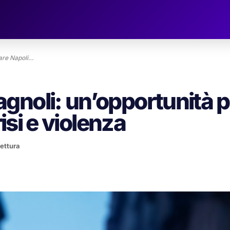
zare Napoli…
gnoli: un’opportunità p
risi e violenza
lettura