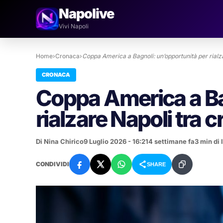
Napolive
Vivi Napoli
Home
›
Cronaca
›
Coppa America a Bagnoli: un’opportunità per rial
CRONACA
Coppa America a Ba
rialzare Napoli tra c
Di Nina Chirico
9 Luglio 2026 - 16:21
4 settimane fa
3 min di 
CONDIVIDI
SHARE