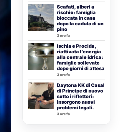
Scafati, alberi a
rischio: famiglia
bloccata in casa
dopo la caduta di un
pino
3 ore fa
Ischia e Procida,
riattivata l’energia
alla centrale idrica:
famiglie sollevate
dopo giorni di attesa
3 ore fa
Daytona KK di Casal
di Principe di nuovo
sotto i riflettori:
insorgono nuovi
problemi legali.
3 ore fa