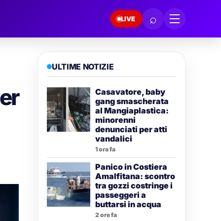
⌕
LIVE
ULTIME NOTIZIE
er
Casavatore, baby
gang smascherata
al Mangiaplastica:
minorenni
denunciati per atti
vandalici
1 ora fa
Panico in Costiera
Amalfitana: scontro
tra gozzi costringe i
passeggeri a
buttarsi in acqua
2 ore fa