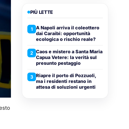
PIÙ LETTE
A Napoli arriva il coleottero
1
dai Caraibi: opportunità
ecologica o rischio reale?
Caos e mistero a Santa Maria
2
Capua Vetere: la verità sul
presunto pestaggio
Riapre il porto di Pozzuoli,
3
ma i residenti restano in
attesa di soluzioni urgenti
testo