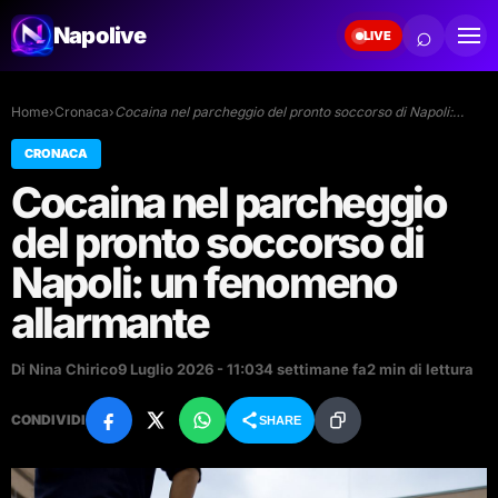
⌕
Napolive
LIVE
Home
›
Cronaca
›
Cocaina nel parcheggio del pronto soccorso di Napoli:…
CRONACA
Cocaina nel parcheggio
del pronto soccorso di
Napoli: un fenomeno
allarmante
Di Nina Chirico
9 Luglio 2026 - 11:03
4 settimane fa
2 min di lettura
CONDIVIDI
SHARE