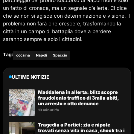
parcheggio del pronto soccorso di Napoli non è solo
un fatto di cronaca, ma un segnale d’allerta. Ci dice
che se non si agisce con determinazione e visione, il
problema non farà che crescere, trasformando la
città in un campo di battaglia dove a perdere
saranno sempre e solo i cittadini.
Tag:
cocaina
Napoli
Spaccio
ULTIME NOTIZIE
Maddalena in allerta: blitz scopre
fraudolento traffico di 3mila abiti,
un arresto e otto denunce
10 minuti fa
Tragedia a Portici: zia e nipote
trovati senza vita in casa, shock tra i