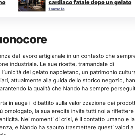
ano
cardiaco fatale dopo un gelato
1 mese fa
Buonocore
nza del lavoro artigianale in un contesto che sempr
ne industriale. Le sue ricette, tramandate di
’unicità del gelato napoletano, un patrimonio cultur
iari, attualmente alla guida dello storico negozio, ha
garantendo la qualità che Nando ha sempre persegui
a in auge il dibattito sulla valorizzazione dei prodott
 omologato, la sua eredità invita tutti noi a riflettere
nticità. Nei momenti di crisi, è il contatto umano e la
ferenza, e Nando ha saputo trasmettere questi valori a