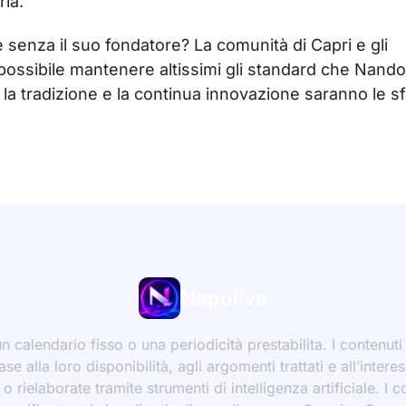
ria.
 senza il suo fondatore? La comunità di Capri e gli
possibile mantenere altissimi gli standard che Nando
r la tradizione e la continua innovazione saranno le s
Napolive
 calendario fisso o una periodicità prestabilita. I contenut
ase alla loro disponibilità, agli argomenti trattati e all’int
 rielaborate tramite strumenti di intelligenza artificiale. I 