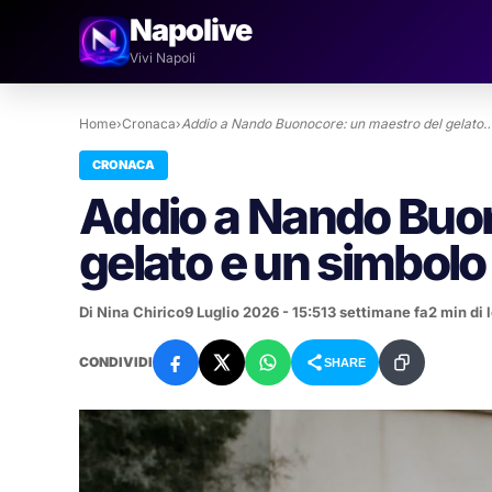
Napolive
Vivi Napoli
Home
›
Cronaca
›
Addio a Nando Buonocore: un maestro del gelato
CRONACA
Addio a Nando Buon
gelato e un simbolo 
Di Nina Chirico
9 Luglio 2026 - 15:51
3 settimane fa
2 min di 
CONDIVIDI
SHARE