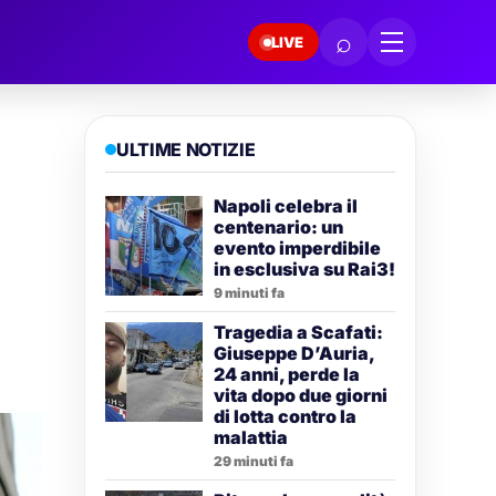
⌕
LIVE
ULTIME NOTIZIE
Napoli celebra il
centenario: un
evento imperdibile
in esclusiva su Rai3!
9 minuti fa
Tragedia a Scafati:
Giuseppe D’Auria,
24 anni, perde la
vita dopo due giorni
di lotta contro la
malattia
29 minuti fa