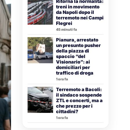
Ritorna la normalità:
treni in movimento
da Napoli dopo il
terremoto nei Campi
Flegrei
45 minuti fa
Pianura, arrestato
un presunto pusher
della piazza di
spaccio “del
Visionario”: ai
domiciliari per
traffico di droga
1 ora fa
Terremoto a Bacoli:
il sindaco sospende
ZTL e concerti, ma a
che prezzo per i
cittadini?
1 ora fa