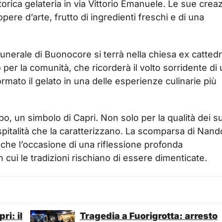
torica gelateria in via Vittorio Emanuele. Le sue creaz
ere d’arte, frutto di ingredienti freschi e di una
l funerale di Buonocore si terrà nella chiesa ex catted
per la comunità, che ricorderà il volto sorridente di
mato il gelato in una delle esperienze culinarie più
o, un simbolo di Capri. Non solo per la qualità dei s
spitalità che la caratterizzano. La scomparsa di Nand
nche l’occasione di una riflessione profonda
n cui le tradizioni rischiano di essere dimenticate.
i: il
Tragedia a Fuorigrotta: arresto