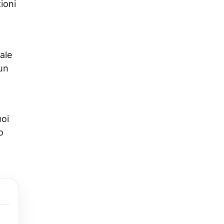
ioni
rale
 un
uoi
o