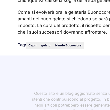
chiunque varcasse la soglia della sua gelate
Come si evolverà ora la gelateria Buonocore
amanti del buon gelato si chiedono se sarà 
imposto. La cura del prodotto, il rispetto pe
che i suoi successori dovranno affrontare.
Tag:
Capri
gelato
Nando Buonocore
Questo sito è un blog aggiornato senza un
utenti che contribuiscono al progetto, in b
negli articoli potrebbero essere generate o