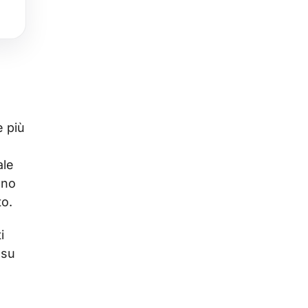
e più
ale
nno
to.
i
 su