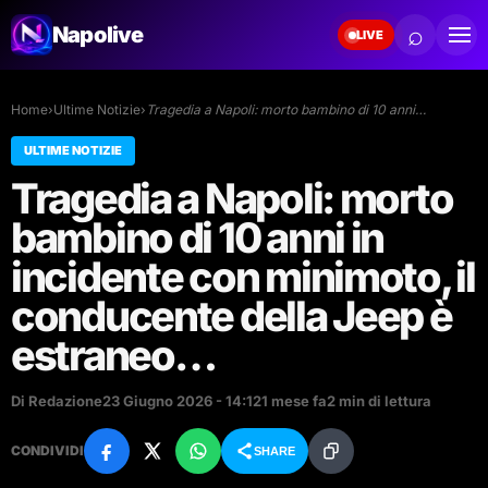
⌕
Napolive
LIVE
Home
›
Ultime Notizie
›
Tragedia a Napoli: morto bambino di 10 anni…
ULTIME NOTIZIE
Tragedia a Napoli: morto
bambino di 10 anni in
incidente con minimoto, il
conducente della Jeep è
estraneo…
Di Redazione
23 Giugno 2026 - 14:12
1 mese fa
2 min di lettura
CONDIVIDI
SHARE