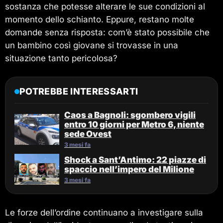
sostanza che potesse alterare le sue condizioni al
momento dello schianto. Eppure, restano molte
domande senza risposta: com’è stato possibile che
un bambino così giovane si trovasse in una
situazione tanto pericolosa?
POTREBBE INTERESSARTI
Caos a Bagnoli: sgombero vigili
entro 10 giorni per Metro 6, niente
sede Ovest
3 mesi fa
Shock a Sant’Antimo: 22 piazze di
spaccio nell’impero del Milione
3 mesi fa
Le forze dell’ordine continuano a investigare sulla