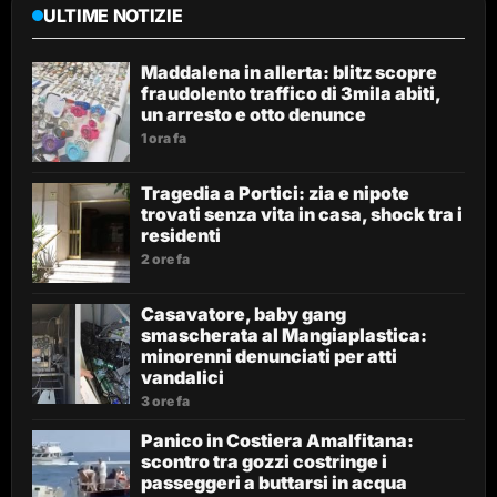
ULTIME NOTIZIE
Maddalena in allerta: blitz scopre
fraudolento traffico di 3mila abiti,
un arresto e otto denunce
1 ora fa
Tragedia a Portici: zia e nipote
trovati senza vita in casa, shock tra i
residenti
2 ore fa
Casavatore, baby gang
smascherata al Mangiaplastica:
minorenni denunciati per atti
vandalici
3 ore fa
Panico in Costiera Amalfitana:
scontro tra gozzi costringe i
passeggeri a buttarsi in acqua