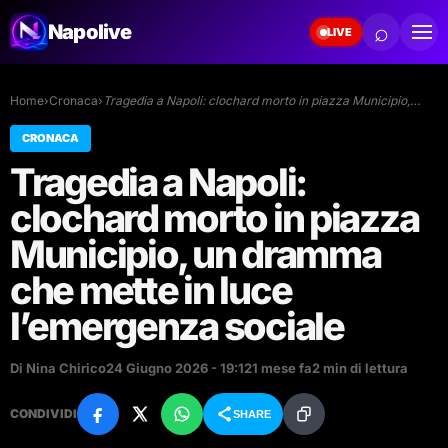
⌕
Napolive
LIVE
Home
›
Cronaca
›
Tragedia a Napoli: clochard morto in piazza Municipio,…
CRONACA
Tragedia a Napoli:
clochard morto in piazza
Municipio, un dramma
che mette in luce
l’emergenza sociale
Di Nina Chirico
24 Giugno 2026 - 19:12
1 mese fa
2 min di lettura
CONDIVIDI
SHARE