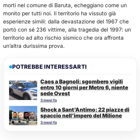
morti nel comune di Baruta, echeggiano come un
monito per tutti noi. Il territorio ha vissuto già
esperienze simili: dalla devastazione del 1967 che
portò con sé 236 vittime, alla tragedia del 1997: un
territorio ad alto rischio sismico che ora affronta
un’altra durissima prova.
POTREBBE INTERESSARTI
Caos a Bagnoli: sgombero vigili
entro 10 giorni per Metro 6, niente
sede Ovest
3 mesi fa
Shock a Sant’Antimo: 22 piazze di
spaccio nell’impero del Milione
3 mesi fa