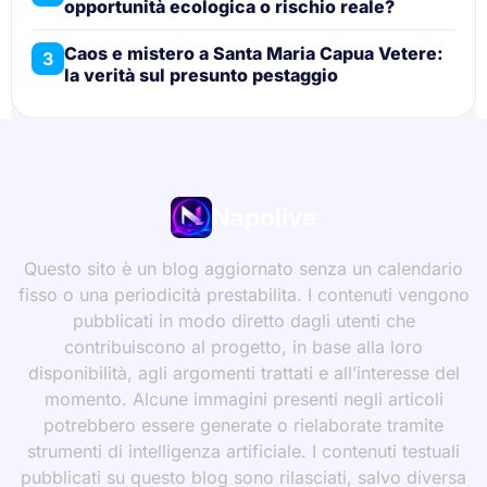
opportunità ecologica o rischio reale?
Caos e mistero a Santa Maria Capua Vetere:
3
la verità sul presunto pestaggio
Napolive
Questo sito è un blog aggiornato senza un calendario
fisso o una periodicità prestabilita. I contenuti vengono
pubblicati in modo diretto dagli utenti che
contribuiscono al progetto, in base alla loro
disponibilità, agli argomenti trattati e all’interesse del
momento. Alcune immagini presenti negli articoli
potrebbero essere generate o rielaborate tramite
strumenti di intelligenza artificiale. I contenuti testuali
pubblicati su questo blog sono rilasciati, salvo diversa