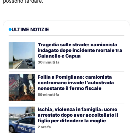
possono tardare.
ULTIME NOTIZIE
Tragedia sulle strade: camionista
indagato dopo incidente mortale tra
Caianello e Capua
30 minuti fa
Follia a Pomigliano: camionista
contromano invade l’autostrada
nonostante il fermo fiscale
59 minuti fa
Ischia, violenza in famiglia: uomo
arrestato dopo aver accoltellato il
figlio per difendere la moglie
2 ore fa