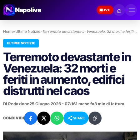
⌕
Napolive
LIVE
Home
›
Ultime Notizie
›
Terremoto devastante in Venezuela: 32 morti e feriti…
ULTIME NOTIZIE
Terremoto devastante in
Venezuela: 32 morti e
feriti in aumento, edifici
distrutti nel caos
Di Redazione
25 Giugno 2026 - 07:16
1 mese fa
3 min di lettura
CONDIVIDI
SHARE