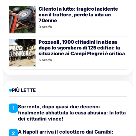
Cilento in lutto: tragico incidente
con il trattore, perde la vita un
70enne
3 ore fa
Pozzuoli, 1900 cittadini in attesa
dopo lo sgombero di 125 edifici: la
situazione ai Campi Flegrei è critica
5 ore fa
PIÙ LETTE
Sorrento, dopo quasi due decenni
1
finalmente abbattuta la casa abusiva: la lotta
dei cittadini vince!
A Napoli arriva il coleottero dai Caraibi:
2