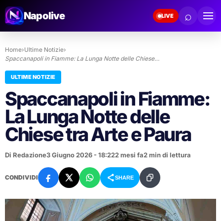
⌕
Napolive
LIVE
Home
›
Ultime Notizie
›
Spaccanapoli in Fiamme: La Lunga Notte delle Chiese…
ULTIME NOTIZIE
Spaccanapoli in Fiamme:
La Lunga Notte delle
Chiese tra Arte e Paura
Di Redazione
3 Giugno 2026 - 18:22
2 mesi fa
2 min di lettura
CONDIVIDI
SHARE