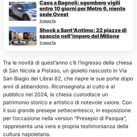
Caos a Bagnoli: sgombero vigili
entro 10 giorni per Metro 6, niente
sede Ovest
3 mesi fa
Shock a Sant’Antimo: 22 piazze di
spaccio nell’impero del Milione
3 mesi fa
Tra le novità di quest’anno c’è l’ingresso della chiesa
di San Nicola a Pistaso, un gioiello nascosto in Via
San Biagio dei Librai 82, che riapre le sue porte dopo
anni di abbandono. Riconsegnata al culto e al
pubblico nel 2024, la chiesa custodisce un
patrimonio storico e artistico di notevole valore. Con
il suo grande presepe settecentesco, in esposizione
per l’occasione nella version “Presepio di Pasqua”,
rappresenta una vera e propria testimonianza della
cultura napoletana.