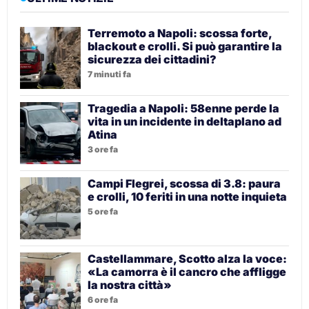
Terremoto a Napoli: scossa forte,
blackout e crolli. Si può garantire la
sicurezza dei cittadini?
7 minuti fa
Tragedia a Napoli: 58enne perde la
vita in un incidente in deltaplano ad
Atina
3 ore fa
Campi Flegrei, scossa di 3.8: paura
e crolli, 10 feriti in una notte inquieta
5 ore fa
Castellammare, Scotto alza la voce:
«La camorra è il cancro che affligge
la nostra città»
6 ore fa