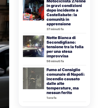
Motociclista 27enne
in gravi condizioni
dopo incidente a
Castellabate: la
comunità in
apprensione
37 minuti fa
Notte Bianca di
Secondigliano:
tensione tra la folla
per una stesa
improvvisa
56 minuti fa
Fumo al Consiglio
comunale di Napoli:
incendio causato
dalle alte
temperature, ma
nessun ferito
1 ora fa