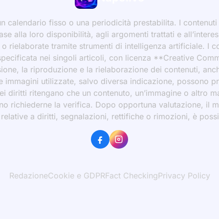
 calendario fisso o una periodicità prestabilita. I contenut
ase alla loro disponibilità, agli argomenti trattati e all’int
 rielaborate tramite strumenti di intelligenza artificiale. I 
 specificata nei singoli articoli, con licenza **Creative C
ione, la riproduzione e la rielaborazione dei contenuti, an
 Le immagini utilizzate, salvo diversa indicazione, possono p
ei diritti ritengano che un contenuto, un’immagine o altro mat
ssono richiederne la verifica. Dopo opportuna valutazione, il 
ative a diritti, segnalazioni, rettifiche o rimozioni, è possibi
Redazione
Cookie e GDPR
Fact Checking
Privacy Policy