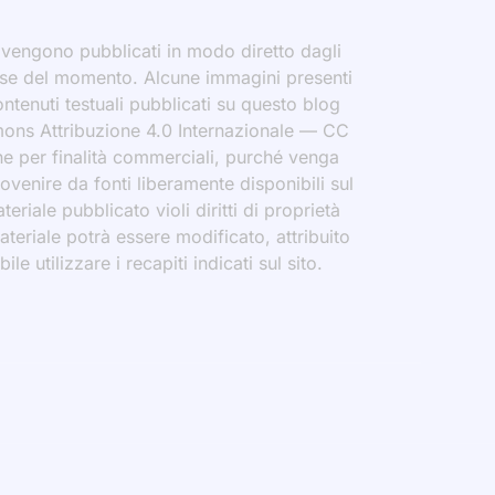
i vengono pubblicati in modo diretto dagli
eresse del momento. Alcune immagini presenti
contenuti testuali pubblicati su questo blog
ommons Attribuzione 4.0 Internazionale — CC
che per finalità commerciali, purché venga
rovenire da fonti liberamente disponibili sul
eriale pubblicato violi diritti di proprietà
materiale potrà essere modificato, attribuito
le utilizzare i recapiti indicati sul sito.