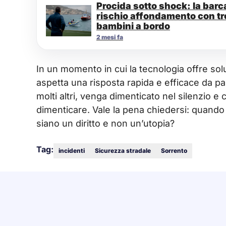
Procida sotto shock: la barc
rischio affondamento con tr
bambini a bordo
2 mesi fa
In un momento in cui la tecnologia offre solu
aspetta una risposta rapida e efficace da pa
molti altri, venga dimenticato nel silenzio e 
dimenticare. Vale la pena chiedersi: quand
siano un diritto e non un’utopia?
Tag:
incidenti
Sicurezza stradale
Sorrento