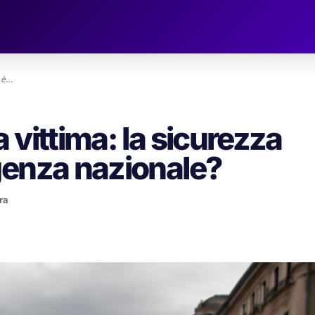
e è…
 vittima: la sicurezza
genza nazionale?
ra