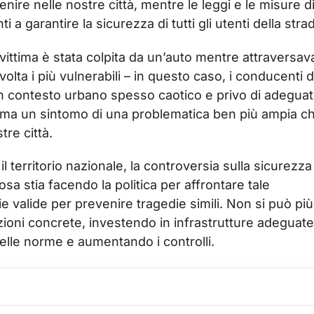
re nelle nostre città, mentre le leggi e le misure d
 garantire la sicurezza di tutti gli utenti della stra
a vittima è stata colpita da un’auto mentre attraversav
ta i più vulnerabili – in questo caso, i conducenti d
 un contesto urbano spesso caotico e privo di adegua
, ma un sintomo di una problematica ben più ampia c
tre città.
 territorio nazionale, la controversia sulla sicurezza
osa stia facendo la politica per affrontare tale
 valide per prevenire tragedie simili. Non si può più
uzioni concrete, investendo in infrastrutture adeguate
 delle norme e aumentando i controlli.