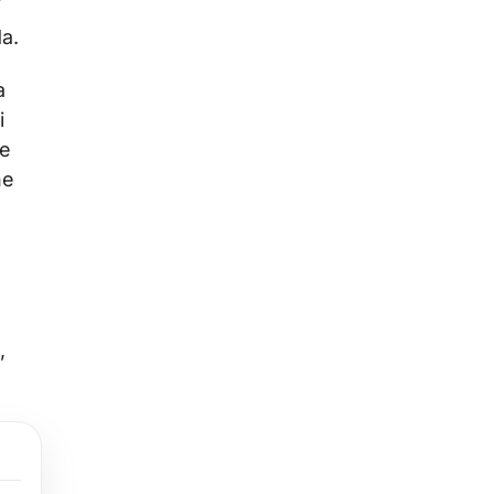
i
da.
a
i
te
he
,