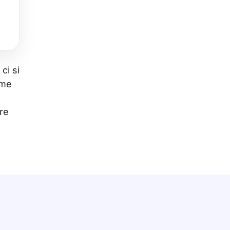
ci si
ome
re