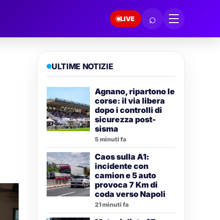
⌕
LIVE
ULTIME NOTIZIE
Agnano, ripartono le
corse: il via libera
dopo i controlli di
sicurezza post-
sisma
5 minuti fa
Caos sulla A1:
incidente con
camion e 5 auto
provoca 7 Km di
coda verso Napoli
21 minuti fa