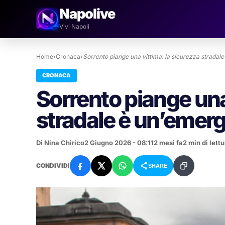
Napolive
Vivi Napoli
Home
›
Cronaca
›
Sorrento piange una vittima: la sicurezza stradal
CRONACA
Sorrento piange una
stradale è un’emer
Di Nina Chirico
2 Giugno 2026 - 08:11
2 mesi fa
2 min di lettu
CONDIVIDI
SHARE