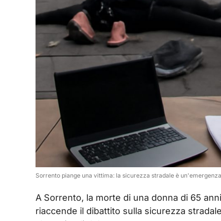
Sorrento piange una vittima: la sicurezza stradale è un'emergenz
A Sorrento, la morte di una donna di 65 anni
riaccende il dibattito sulla sicurezza stradal