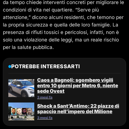
da tempo chiede interventi concreti per migliorare le
condizioni di vita nel quartiere. “Serve più
attenzione,” dicono alcuni residenti, che temono per
la propria sicurezza e quella delle loro famiglie. La
presenza di rifiuti tossici e pericolosi, infatti, non è
solo una violazione delle leggi, ma un reale rischio
per la salute pubblica.
POTREBBE INTERESSARTI
Caos a Bagnoli: sgombero vigili
entro 10 giorni per Metro 6, niente
sede Ovest
3 mesi fa
Shock a Sant’Antimo: 22 piazze di
spaccio nell’impero del Milione
3 mesi fa