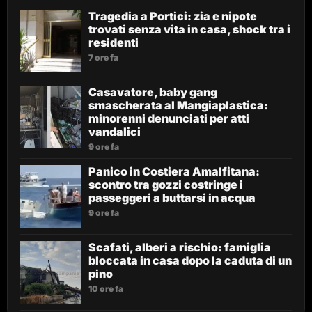
Tragedia a Portici: zia e nipote
trovati senza vita in casa, shock tra i
residenti
7 ore fa
Casavatore, baby gang
smascherata al Mangiaplastica:
minorenni denunciati per atti
vandalici
9 ore fa
Panico in Costiera Amalfitana:
scontro tra gozzi costringe i
passeggeri a buttarsi in acqua
9 ore fa
Scafati, alberi a rischio: famiglia
bloccata in casa dopo la caduta di un
pino
10 ore fa