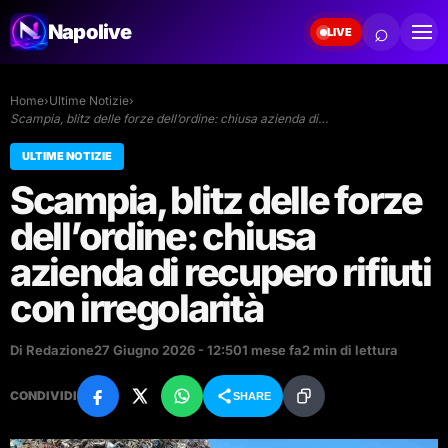
⌕
Napolive
LIVE
Home
›
Ultime Notizie
›
Scampia, blitz delle forze dell’ordine: chiusa azienda di…
ULTIME NOTIZIE
Scampia, blitz delle forze
dell’ordine: chiusa
azienda di recupero rifiuti
con irregolarità
Di Redazione
27 Giugno 2026 - 12:50
1 mese fa
2 min di lettura
CONDIVIDI
SHARE