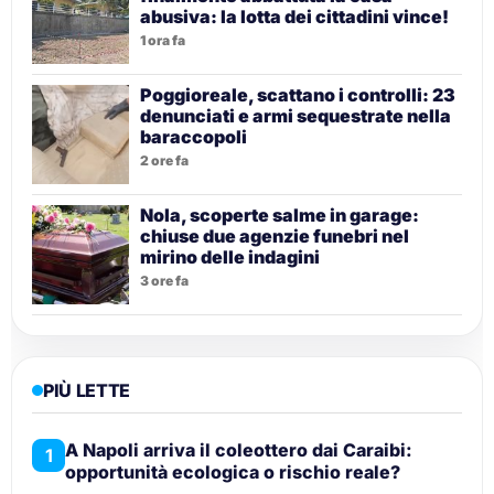
abusiva: la lotta dei cittadini vince!
1 ora fa
Poggioreale, scattano i controlli: 23
denunciati e armi sequestrate nella
baraccopoli
2 ore fa
Nola, scoperte salme in garage:
chiuse due agenzie funebri nel
mirino delle indagini
3 ore fa
PIÙ LETTE
A Napoli arriva il coleottero dai Caraibi:
1
opportunità ecologica o rischio reale?