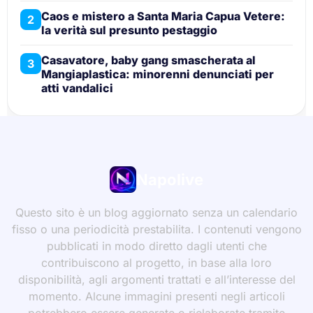
Caos e mistero a Santa Maria Capua Vetere:
2
la verità sul presunto pestaggio
Casavatore, baby gang smascherata al
3
Mangiaplastica: minorenni denunciati per
atti vandalici
Napolive
Questo sito è un blog aggiornato senza un calendario
fisso o una periodicità prestabilita. I contenuti vengono
pubblicati in modo diretto dagli utenti che
contribuiscono al progetto, in base alla loro
disponibilità, agli argomenti trattati e all’interesse del
momento. Alcune immagini presenti negli articoli