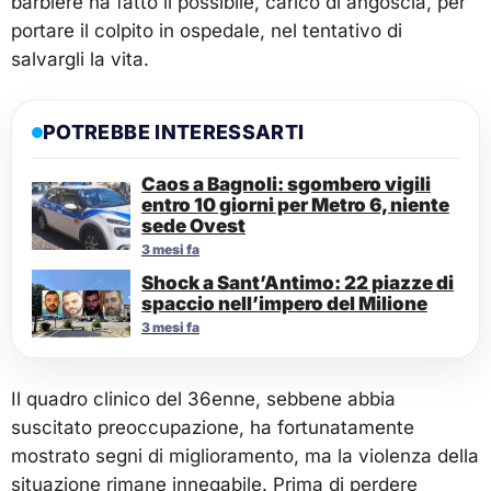
barbiere ha fatto il possibile, carico di angoscia, per
portare il colpito in ospedale, nel tentativo di
salvargli la vita.
POTREBBE INTERESSARTI
Caos a Bagnoli: sgombero vigili
entro 10 giorni per Metro 6, niente
sede Ovest
3 mesi fa
Shock a Sant’Antimo: 22 piazze di
spaccio nell’impero del Milione
3 mesi fa
Il quadro clinico del 36enne, sebbene abbia
suscitato preoccupazione, ha fortunatamente
mostrato segni di miglioramento, ma la violenza della
situazione rimane innegabile. Prima di perdere