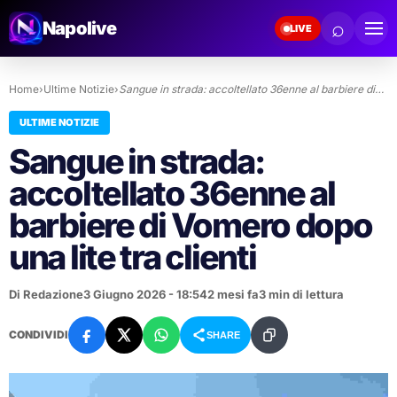
⌕
Napolive
LIVE
Home
›
Ultime Notizie
›
Sangue in strada: accoltellato 36enne al barbiere di…
ULTIME NOTIZIE
Sangue in strada:
accoltellato 36enne al
barbiere di Vomero dopo
una lite tra clienti
Di Redazione
3 Giugno 2026 - 18:54
2 mesi fa
3 min di lettura
CONDIVIDI
SHARE