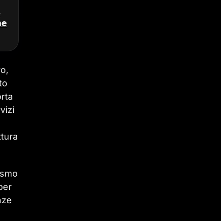
e
ne
vo,
to
orta
vizi
ttura
mismo
per
nze