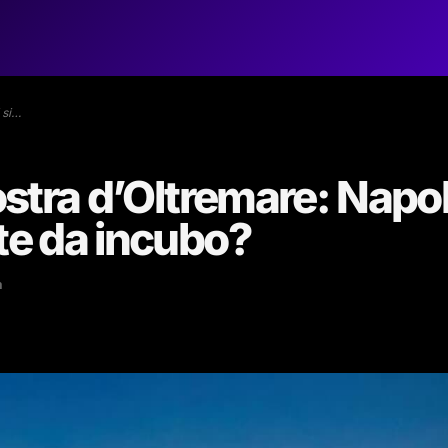
 si…
Mostra d’Oltremare: Napol
ate da incubo?
a