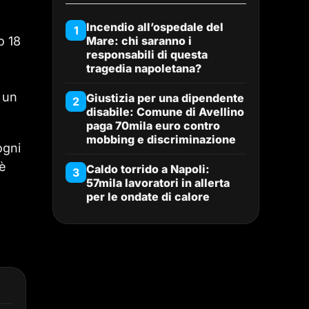
Incendio all’ospedale del
1
o 18
Mare: chi saranno i
responsabili di questa
tragedia napoletana?
 un
Giustizia per una dipendente
2
disabile: Comune di Avellino
paga 70mila euro contro
mobbing e discriminazione
ogni
’è
Caldo torrido a Napoli:
3
57mila lavoratori in allerta
per le ondate di calore