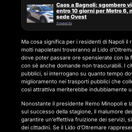
Caos a Bagnoli: sgombero vig
entro 10 giorni per Metro 6, 
sede Ovest
3 mesi fa
Ma cosa significa per i residenti di Napoli il 
molti napoletani troveranno al Lido d’Oltrem
dove poter passare ore spensierate con la fami
con sé anche domande non trascurabili. I citt
pubblici, si interrogano su quanto tempo 
miglioramento nei trasporti pubblici che coll
così attrattiva meriterebbe indubbiamente un
Nonostante il presidente Remo Minopoli e l
sul successo della stagione, il malumore de
garantire un’effettiva fruizione dei servizi, s
dei cittadini. Se il Lido d’Oltremare rappresent