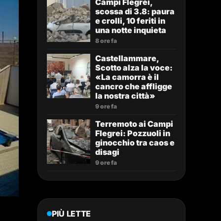
Campi Flegrei,
scossa di 3.8: paura
e crolli, 10 feriti in
una notte inquieta
8 ore fa
Castellammare,
Scotto alza la voce:
«La camorra è il
cancro che affligge
la nostra città»
9 ore fa
Terremoto ai Campi
Flegrei: Pozzuoli in
ginocchio tra caos e
disagi
9 ore fa
PIÙ LETTE