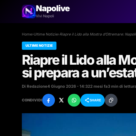
Napolive
Vivi Napoli
Home
›
Ultime Notizie
›
Riapre il Lido alla Mostra d’Oltremare: Napoli
ULTIME NOTIZIE
Riapre il Lido alla 
si prepara a un’est
Di Redazione
4 Giugno 2026 - 14:32
2 mesi fa
3 min di lettur
CONDIVIDI
SHARE