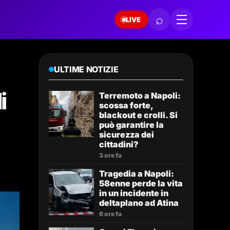
⌕
LIVE
ULTIME NOTIZIE
i
Terremoto a Napoli:
scossa forte,
blackout e crolli. Si
può garantire la
sicurezza dei
cittadini?
3 ore fa
Tragedia a Napoli:
58enne perde la vita
in un incidente in
deltaplano ad Atina
6 ore fa