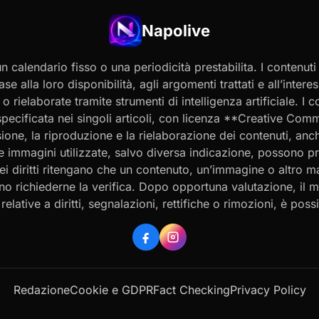
Napolive
 calendario fisso o una periodicità prestabilita. I contenut
ase alla loro disponibilità, agli argomenti trattati e all’int
 rielaborate tramite strumenti di intelligenza artificiale. I 
 specificata nei singoli articoli, con licenza **Creative C
ione, la riproduzione e la rielaborazione dei contenuti, an
 Le immagini utilizzate, salvo diversa indicazione, possono p
ei diritti ritengano che un contenuto, un’immagine o altro mat
ssono richiederne la verifica. Dopo opportuna valutazione, il 
ative a diritti, segnalazioni, rettifiche o rimozioni, è possibi
Redazione
Cookie e GDPR
Fact Checking
Privacy Policy