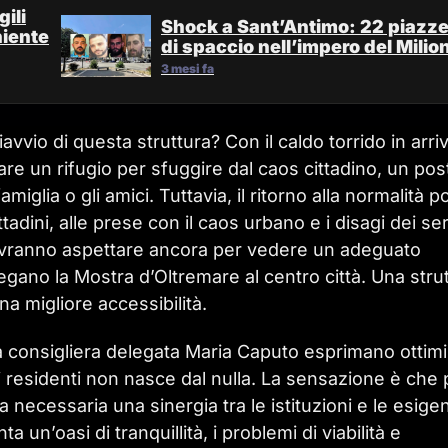
ili
Shock a Sant’Antimo: 22 piazz
niente
di spaccio nell’impero del Milio
3 mesi fa
riavvio di questa struttura? Con il caldo torrido in arri
are un rifugio per sfuggire dal caos cittadino, un pos
glia o gli amici. Tuttavia, il ritorno alla normalità p
adini, alle prese con il caos urbano e i disagi dei ser
dovranno aspettare ancora per vedere un adeguato
egano la Mostra d’Oltremare al centro città. Una stru
a migliore accessibilità.
a consigliera delegata Maria Caputo esprimano otti
i residenti non nasce dal nulla. La sensazione è che 
ia necessaria una sinergia tra le istituzioni e le esige
a un’oasi di tranquillità, i problemi di viabilità e