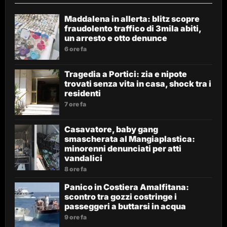
Maddalena in allerta: blitz scopre
fraudolento traffico di 3mila abiti,
un arresto e otto denunce
6 ore fa
Tragedia a Portici: zia e nipote
trovati senza vita in casa, shock tra i
residenti
7 ore fa
Casavatore, baby gang
smascherata al Mangiaplastica:
minorenni denunciati per atti
vandalici
8 ore fa
Panico in Costiera Amalfitana:
scontro tra gozzi costringe i
passeggeri a buttarsi in acqua
9 ore fa