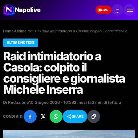
⌕
Napolive
LIVE
Home
›
Ultime Notizie
›
Raid intimidatorio a Casola: colpito il consigliere e…
ULTIME NOTIZIE
Raid intimidatorio a
Casola: colpito il
consigliere e giornalista
Michele Inserra
Di Redazione
10 Giugno 2026 - 16:59
2 mesi fa
3 min di lettura
CONDIVIDI
SHARE