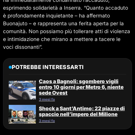
ha immediatamente condannato l’accaduto,
esprimendo solidarietà a Inserra. “Quanto accaduto
è profondamente inquietante – ha affermato
Buonajuto – e rappresenta una ferita aperta per la
comunità. Non possiamo più tollerare atti di violenza
e intimidazione che mirano a mettere a tacere le
voci dissonanti”.
POTREBBE INTERESSARTI
Caos a Bagnoli: sgombero vigili
entro 10 giorni per Metro 6, niente
sede Ovest
3 mesi fa
Shock a Sant’Antimo: 22 piazze di
spaccio nell’impero del Milione
3 mesi fa