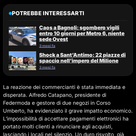
POTREBBE INTERESSARTI
Caos a Bagnoli: sgombero vigili
entro 10 giorni per Metro 6, niente
sede Ovest
3 mesi fa
Shock a Sant’Antimo: 22 piazze di
spaccio nell’impero del Milione
3 mesi fa
La reazione dei commercianti è stata immediata e
disperata. Alfredo Catapano, presidente di
Federmoda e gestore di due negozi in Corso
Umberto, ha evidenziato il grave impatto economico.
L’impossibilità di accettare pagamenti elettronici ha
portato molti clienti a rinunciare agli acquisti,
lasciando i locali nel silenzio. Un duro risvolto, già