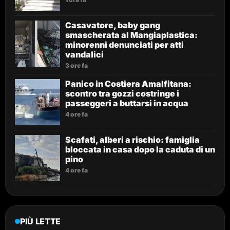
Casavatore, baby gang
smascherata al Mangiaplastica:
minorenni denunciati per atti
vandalici
3 ore fa
Panico in Costiera Amalfitana:
scontro tra gozzi costringe i
passeggeri a buttarsi in acqua
4 ore fa
Scafati, alberi a rischio: famiglia
bloccata in casa dopo la caduta di un
pino
4 ore fa
PIÙ LETTE