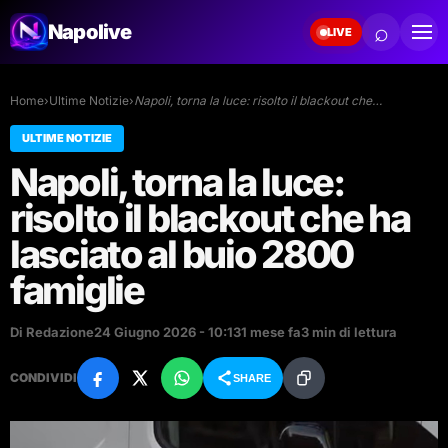
⌕
Napolive
LIVE
Home
›
Ultime Notizie
›
Napoli, torna la luce: risolto il blackout che…
ULTIME NOTIZIE
Napoli, torna la luce:
risolto il blackout che ha
lasciato al buio 2800
famiglie
Di Redazione
24 Giugno 2026 - 10:13
1 mese fa
3 min di lettura
CONDIVIDI
SHARE