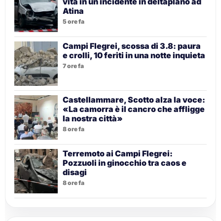
vita in un incidente in deltaplano ad
Atina
5 ore fa
Campi Flegrei, scossa di 3.8: paura
e crolli, 10 feriti in una notte inquieta
7 ore fa
Castellammare, Scotto alza la voce:
«La camorra è il cancro che affligge
la nostra città»
8 ore fa
Terremoto ai Campi Flegrei:
Pozzuoli in ginocchio tra caos e
disagi
8 ore fa