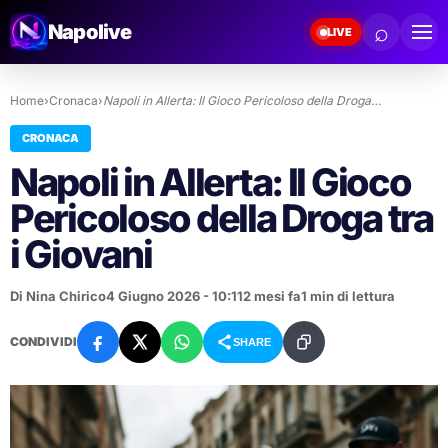
⌕
Napolive
LIVE
Home
›
Cronaca
›
Napoli in Allerta: Il Gioco Pericoloso della Droga…
CRONACA
Napoli in Allerta: Il Gioco
Pericoloso della Droga tra
i Giovani
Di Nina Chirico
4 Giugno 2026 - 10:11
2 mesi fa
1 min di lettura
CONDIVIDI
SHARE