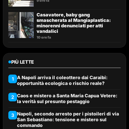
9 ore fa
Casavatore, baby gang
smascherata al Mangiaplastica:
minorenni denunciati per atti
vandalici
10 ore fa
PIÙ LETTE
A Napoli arriva il coleottero dai Caraibi:
1
opportunità ecologica o rischio reale?
Caos e mistero a Santa Maria Capua Vetere:
2
la verità sul presunto pestaggio
Napoli, secondo arresto per i pistoileri di via
3
San Sebastiano: tensione e mistero sul
commando