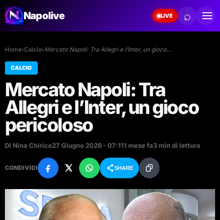
⌕
Napolive
LIVE
Home
›
Calcio
›
Mercato Napoli: Tra Allegri e l’Inter, un gioco…
CALCIO
Mercato Napoli: Tra
Allegri e l’Inter, un gioco
pericoloso
Di Nina Chirico
27 Giugno 2026 - 07:11
1 mese fa
3 min di lettura
CONDIVIDI
SHARE