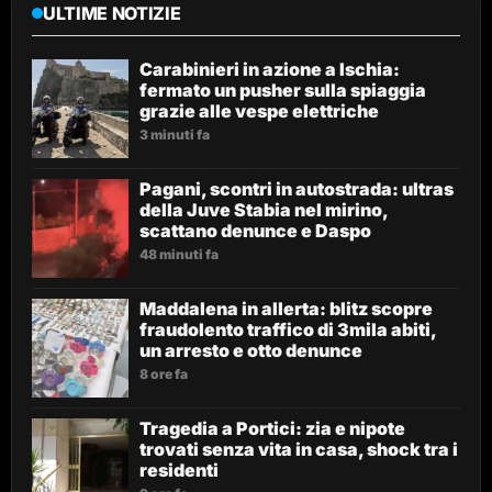
ULTIME NOTIZIE
Carabinieri in azione a Ischia:
fermato un pusher sulla spiaggia
grazie alle vespe elettriche
3 minuti fa
Pagani, scontri in autostrada: ultras
della Juve Stabia nel mirino,
scattano denunce e Daspo
48 minuti fa
Maddalena in allerta: blitz scopre
fraudolento traffico di 3mila abiti,
un arresto e otto denunce
8 ore fa
Tragedia a Portici: zia e nipote
trovati senza vita in casa, shock tra i
residenti