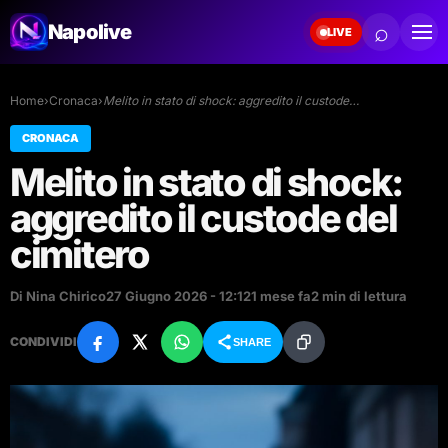
⌕
Napolive
LIVE
Home
›
Cronaca
›
Melito in stato di shock: aggredito il custode…
CRONACA
Melito in stato di shock:
aggredito il custode del
cimitero
Di Nina Chirico
27 Giugno 2026 - 12:12
1 mese fa
2 min di lettura
CONDIVIDI
SHARE