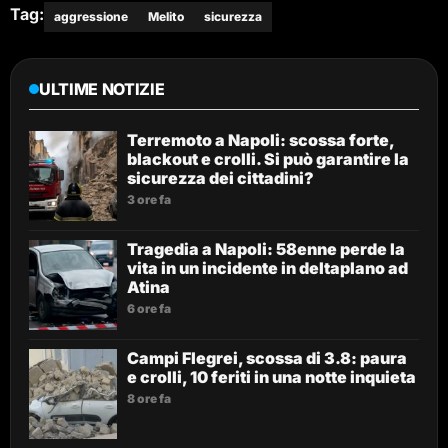
Tag:
aggressione
Melito
sicurezza
ULTIME NOTIZIE
Terremoto a Napoli: scossa forte,
blackout e crolli. Si può garantire la
sicurezza dei cittadini?
3 ore fa
Tragedia a Napoli: 58enne perde la
vita in un incidente in deltaplano ad
Atina
6 ore fa
Campi Flegrei, scossa di 3.8: paura
e crolli, 10 feriti in una notte inquieta
8 ore fa