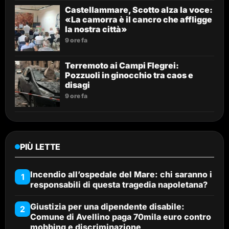
Castellammare, Scotto alza la voce:
«La camorra è il cancro che affligge
la nostra città»
9 ore fa
Terremoto ai Campi Flegrei:
Pozzuoli in ginocchio tra caos e
disagi
9 ore fa
PIÙ LETTE
Incendio all’ospedale del Mare: chi saranno i
1
responsabili di questa tragedia napoletana?
Giustizia per una dipendente disabile:
2
Comune di Avellino paga 70mila euro contro
mobbing e discriminazione