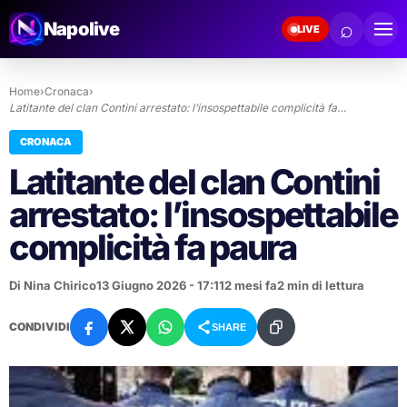
⌕
Napolive
LIVE
Home
›
Cronaca
›
Latitante del clan Contini arrestato: l’insospettabile complicità fa…
CRONACA
Latitante del clan Contini
arrestato: l’insospettabile
complicità fa paura
Di Nina Chirico
13 Giugno 2026 - 17:11
2 mesi fa
2 min di lettura
CONDIVIDI
SHARE