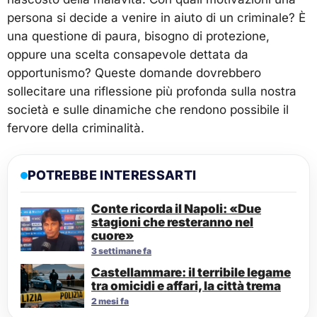
persona si decide a venire in aiuto di un criminale? È
una questione di paura, bisogno di protezione,
oppure una scelta consapevole dettata da
opportunismo? Queste domande dovrebbero
sollecitare una riflessione più profonda sulla nostra
società e sulle dinamiche che rendono possibile il
fervore della criminalità.
POTREBBE INTERESSARTI
Conte ricorda il Napoli: «Due
stagioni che resteranno nel
cuore»
3 settimane fa
Castellammare: il terribile legame
tra omicidi e affari, la città trema
2 mesi fa