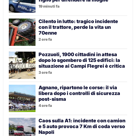
19 minuti fa
Cilento in lutto: tragico incidente
con il trattore, perde la vita un
70enne
2 ore fa
Pozzuoli, 1900 cittadini in attesa
dopo lo sgombero di 125 edifici: la
situazione ai Campi Flegrei è critica
3 ore fa
Agnano, ripartono le corse: il via
libera dopo i controlli di sicurezza
post-sisma
4 ore fa
Caos sulla A1: incidente con camion
e 5 auto provoca 7 Km di coda verso
Napoli