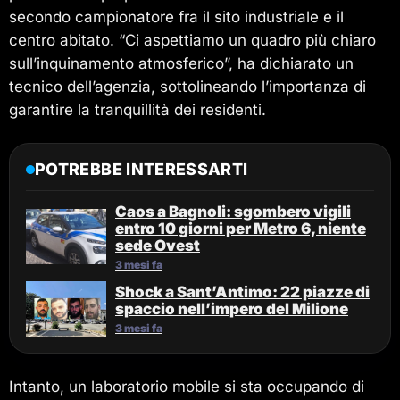
secondo campionatore fra il sito industriale e il
centro abitato. “Ci aspettiamo un quadro più chiaro
sull’inquinamento atmosferico”, ha dichiarato un
tecnico dell’agenzia, sottolineando l’importanza di
garantire la tranquillità dei residenti.
POTREBBE INTERESSARTI
Caos a Bagnoli: sgombero vigili
entro 10 giorni per Metro 6, niente
sede Ovest
3 mesi fa
Shock a Sant’Antimo: 22 piazze di
spaccio nell’impero del Milione
3 mesi fa
Intanto, un laboratorio mobile si sta occupando di