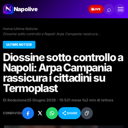
⌕
Napolive
LIVE
Home
›
Ultime Notizie
›
Diossine sotto controllo a Napoli: Arpa Campania rassicura…
ULTIME NOTIZIE
Diossine sotto controllo a
Napoli: Arpa Campania
rassicura i cittadini su
Termoplast
Di Redazione
25 Giugno 2026 - 15:52
1 mese fa
2 min di lettura
CONDIVIDI
SHARE