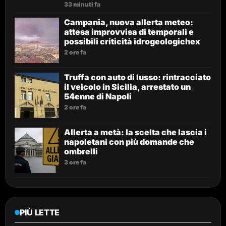
33 minuti fa
Campania, nuova allerta meteo:
attesa improvvisa di temporali e
possibili criticità idrogeologichex
2 ore fa
Truffa con auto di lusso: rintracciato
il veicolo in Sicilia, arrestato un
54enne di Napoli
2 ore fa
Allerta a metà: la scelta che lascia i
napoletani con più domande che
ombrelli
3 ore fa
PIÙ LETTE